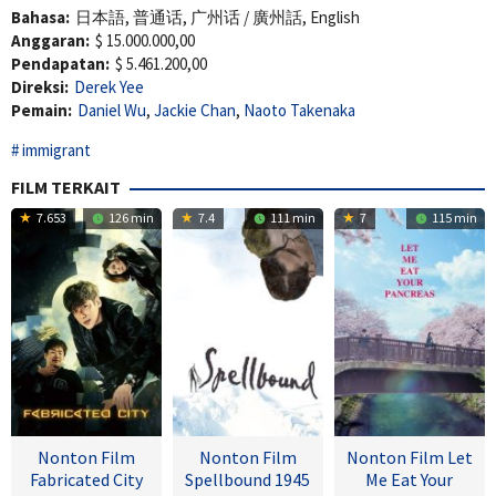
Bahasa:
日本語, 普通话, 广州话 / 廣州話, English
Anggaran:
$ 15.000.000,00
Pendapatan:
$ 5.461.200,00
Direksi:
Derek Yee
Pemain:
Daniel Wu
,
Jackie Chan
,
Naoto Takenaka
immigrant
FILM TERKAIT
7.653
126 min
7.4
111 min
7
115 min
Nonton Film
Nonton Film
Nonton Film Let
Fabricated City
Spellbound 1945
Me Eat Your