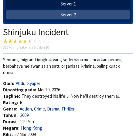
Server 1
Server 2
Shinjuku Incident
321
voting, rata-rata
6.0
dari 10
Seorang imigran Tiongkok yang sederhana melancarkan perang
berbahaya melawan salah satu organisasi kriminal paling kuat di
dunia.
Oleh:
Abdul Syapei
Diposting pada:
Mei 19, 2026
Tagline:
They destroyed his life… Now he’ll destroy them all.
Rating:
R
Genre:
Action
,
Crime
,
Drama
,
Thriller
Tahun:
2009
Durasi:
119 Min
Negara:
Hong Kong
Rilis:
22 Mar 2009