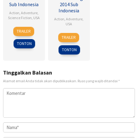
Sub Indonesia
2014 Sub
Indonesia
Action
,
Adventure
,
Science Fiction
,
USA
Action
,
Adventure
,
USA
28
Kevin
TRAILER
5
Ernie
Jul
Reynolds
TRAILER
Sep
Barbarash
1995
TONTON
2014
TONTON
Tinggalkan Balasan
Alamat email Anda tidak akan dipublikasikan.
Ruas yang wajib ditandai
*