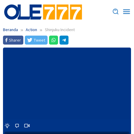
Loncat
ke
konten
Beranda
Action
Shinjuku Incident
Sharer
Tweet