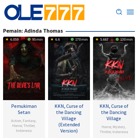
Loncat
ke
konten
Pemain:
Adinda Thomas
6.059
95 min
6.6
170 min
5.667
130 min
Pemukiman
KKN, Curse of
KKN, Curse of
Setan
the Dancing
the Dancing
Village
Village
Action
,
Fantasy
,
(Extended
Horror
,
Thriller
,
Horror
,
Mystery
,
Version)
Indonesia
Thriller
,
Indonesia