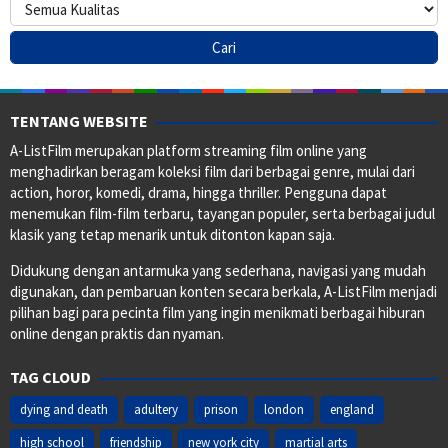
TENTANG WEBSITE
A-ListFilm merupakan platform streaming film online yang
menghadirkan beragam koleksi film dari berbagai genre, mulai dari
action, horor, komedi, drama, hingga thriller. Pengguna dapat
menemukan film-film terbaru, tayangan populer, serta berbagai judul
klasik yang tetap menarik untuk ditonton kapan saja.
Didukung dengan antarmuka yang sederhana, navigasi yang mudah
digunakan, dan pembaruan konten secara berkala, A-ListFilm menjadi
pilihan bagi para pecinta film yang ingin menikmati berbagai hiburan
online dengan praktis dan nyaman.
TAG CLOUD
dying and death
adultery
prison
london
england
high school
friendship
new york city
martial arts