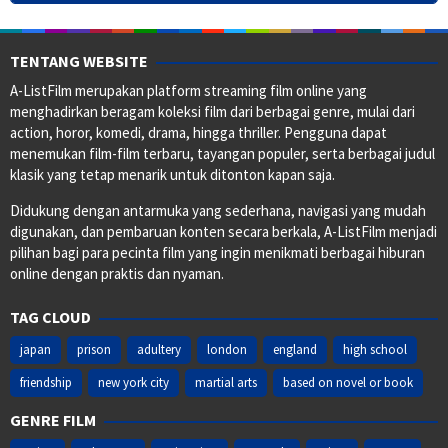
TENTANG WEBSITE
A-ListFilm merupakan platform streaming film online yang
menghadirkan beragam koleksi film dari berbagai genre, mulai dari
action, horor, komedi, drama, hingga thriller. Pengguna dapat
menemukan film-film terbaru, tayangan populer, serta berbagai judul
klasik yang tetap menarik untuk ditonton kapan saja.
Didukung dengan antarmuka yang sederhana, navigasi yang mudah
digunakan, dan pembaruan konten secara berkala, A-ListFilm menjadi
pilihan bagi para pecinta film yang ingin menikmati berbagai hiburan
online dengan praktis dan nyaman.
TAG CLOUD
japan
prison
adultery
london
england
high school
friendship
new york city
martial arts
based on novel or book
GENRE FILM