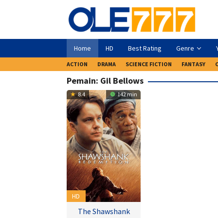
Loncat
ke
konten
Home
HD
Best Rating
Genre
ACTION
DRAMA
SCIENCE FICTION
FANTASY
Pemain:
Gil Bellows
8.4
142 min
HD
The Shawshank