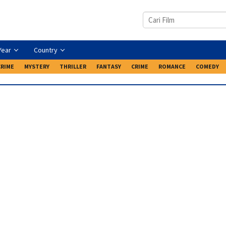
Year
Country
CRIME
MYSTERY
THRILLER
FANTASY
CRIME
ROMANCE
COMEDY