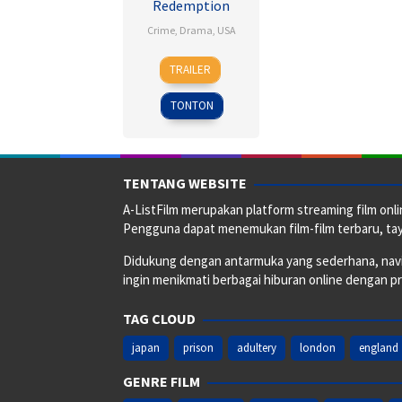
Redemption
Crime
,
Drama
,
USA
10
Frank
TRAILER
Sep
Darabont
,
1994
Jesse
TONTON
V.
Johnson
,
John
R.
TENTANG WEBSITE
Woodward
,
A-ListFilm merupakan platform streaming film onlin
Thomas
Pengguna dapat menemukan film-film terbaru, taya
Schellenberg
Didukung dengan antarmuka yang sederhana, naviga
ingin menikmati berbagai hiburan online dengan p
TAG CLOUD
japan
prison
adultery
london
england
GENRE FILM