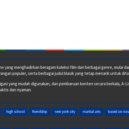
e yang menghadirkan beragam koleksi film dari berbagai genre, mulai dari 
ngan populer, serta berbagai judul klasik yang tetap menarik untuk dito
si yang mudah digunakan, dan pembaruan konten secara berkala, A-ListF
raktis dan nyaman.
high school
friendship
new york city
martial arts
based on nov