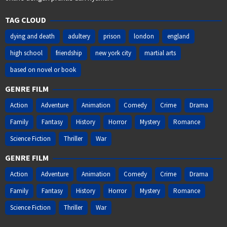
TAG CLOUD
dying and death
adultery
prison
london
england
high school
friendship
new york city
martial arts
based on novel or book
GENRE FILM
Action
Adventure
Animation
Comedy
Crime
Drama
Family
Fantasy
History
Horror
Mystery
Romance
Science Fiction
Thriller
War
GENRE FILM
Action
Adventure
Animation
Comedy
Crime
Drama
Family
Fantasy
History
Horror
Mystery
Romance
Science Fiction
Thriller
War