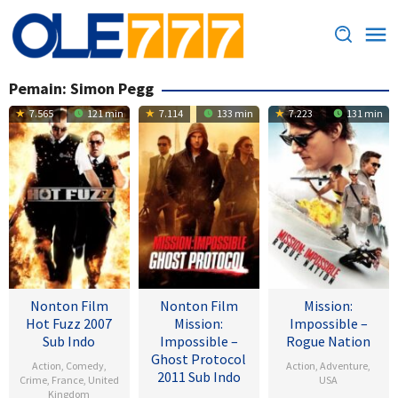
Loncat
ke
konten
Pemain:
Simon Pegg
7.565
121 min
7.114
133 min
7.223
131 min
Nonton Film
Nonton Film
Mission:
Hot Fuzz 2007
Mission:
Impossible –
Sub Indo
Impossible –
Rogue Nation
Ghost Protocol
Action
,
Comedy
,
Action
,
Adventure
,
2011 Sub Indo
Crime
,
France
,
United
USA
Kingdom