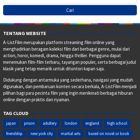
TENTANG WEBSITE
A-ListFilm merupakan platform streaming film online yang
menghadirkan beragam koleksi film dari berbagai genre, mulai dari
action, horor, komedi, drama, hingga thriller. Pengguna dapat
menemukan film-film terbaru, tayangan populer, serta berbagai judul
klasik yang tetap menarik untuk ditonton kapan saja.
Didukung dengan antarmuka yang sederhana, navigasi yang mudah
digunakan, dan pembaruan konten secara berkala, A-ListFilm menjadi
pilihan bagi para pecinta film yang ingin menikmati berbagai hiburan
online dengan praktis dan nyaman.
TAG CLOUD
japan
prison
adultery
london
england
high school
friendship
new york city
martial arts
based on novel or book