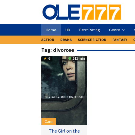
Loncat
ke
konten
Home
HD
Best Rating
Genre
ACTION
DRAMA
SCIENCE FICTION
FANTASY
Tag:
divorcee
6
112 min
Cam
The Girl on the