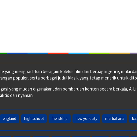
e yang menghadirkan beragam koleksi film dari berbagai genre, mulai dari 
ngan populer, serta berbagai judul klasik yang tetap menarik untuk dito
si yang mudah digunakan, dan pembaruan konten secara berkala, A-ListF
raktis dan nyaman.
england
high school
friendship
new york city
martial arts
ba