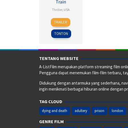
Train
Thriller
,
USA
5
Tate
TRAILER
Oct
Taylor
2016
TONTON
TENTANG WEBSITE
A-ListFilm merupakan platform streaming film onlin
Pengguna dapat menemukan film-film terbaru, taya
Didukung dengan antarmuka yang sederhana, naviga
ingin menikmati berbagai hiburan online dengan p
TAG CLOUD
dying and death
adultery
prison
london
GENRE FILM