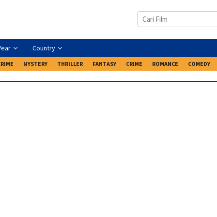
Year
Country
CRIME
MYSTERY
THRILLER
FANTASY
CRIME
ROMANCE
COMEDY