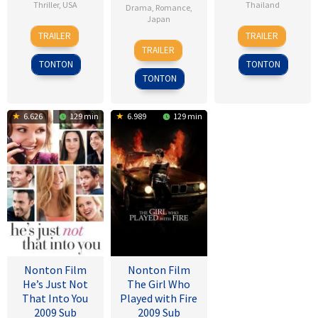
Thriller
,
USA
Thailand
Drama
,
Romance
,
Japan
8
Alfred
4
Nareubadee
TRAILER
TRAILER
28
Sho
Nov
Hitchcock
Mar
Wetchakam
TRAILER
Jul
Tsukikawa
1945
2015
TONTON
TONTON
2017
TONTON
6.626
129 min
6.989
129 min
Nonton Film
Nonton Film
He’s Just Not
The Girl Who
That Into You
Played with Fire
2009 Sub
2009 Sub