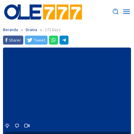
Loncat
ke
konten
Beranda
Drama
172 Days
Sharer
Tweet