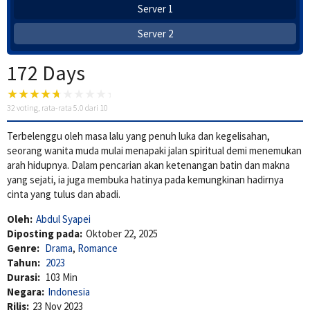
Server 1
Server 2
172 Days
32
voting, rata-rata
5.0
dari 10
Terbelenggu oleh masa lalu yang penuh luka dan kegelisahan,
seorang wanita muda mulai menapaki jalan spiritual demi menemukan
arah hidupnya. Dalam pencarian akan ketenangan batin dan makna
yang sejati, ia juga membuka hatinya pada kemungkinan hadirnya
cinta yang tulus dan abadi.
Oleh:
Abdul Syapei
Diposting pada:
Oktober 22, 2025
Genre:
Drama
,
Romance
Tahun:
2023
Durasi:
103 Min
Negara:
Indonesia
Rilis:
23 Nov 2023