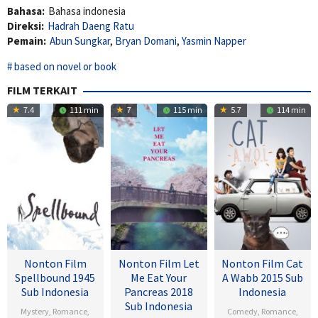
Bahasa:
Bahasa indonesia
Direksi:
Hadrah Daeng Ratu
Pemain:
Abun Sungkar
,
Bryan Domani
,
Yasmin Napper
based on novel or book
FILM TERKAIT
7.4
111 min
7
115 min
5.7
114 min
Nonton Film
Nonton Film Let
Nonton Film Cat
Spellbound 1945
Me Eat Your
A Wabb 2015 Sub
Sub Indonesia
Pancreas 2018
Indonesia
Sub Indonesia
Mystery
,
Romance
,
Comedy
,
Romance
,