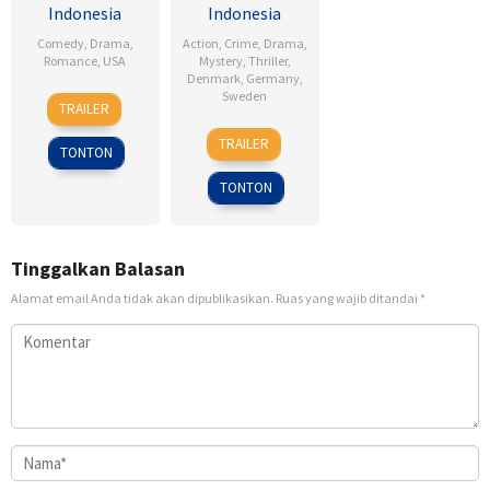
Indonesia
Indonesia
Comedy
,
Drama
,
Action
,
Crime
,
Drama
,
Romance
,
USA
Mystery
,
Thriller
,
Denmark
,
Germany
,
6
Ken
Sweden
TRAILER
Feb
Kwapis
18
Daniel
2009
TRAILER
TONTON
Sep
Alfredson
2009
TONTON
Tinggalkan Balasan
Alamat email Anda tidak akan dipublikasikan.
Ruas yang wajib ditandai
*