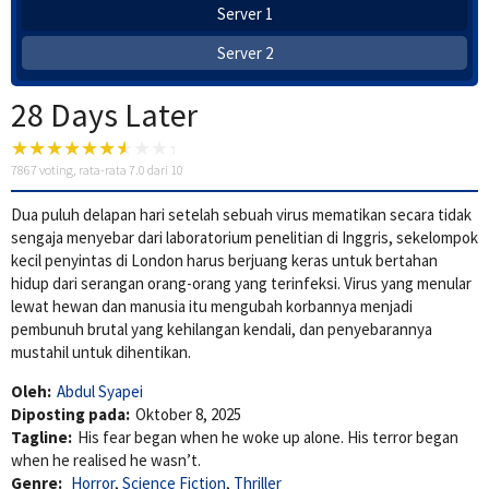
Server 1
Server 2
28 Days Later
7867
voting, rata-rata
7.0
dari 10
Dua puluh delapan hari setelah sebuah virus mematikan secara tidak
sengaja menyebar dari laboratorium penelitian di Inggris, sekelompok
kecil penyintas di London harus berjuang keras untuk bertahan
hidup dari serangan orang-orang yang terinfeksi. Virus yang menular
lewat hewan dan manusia itu mengubah korbannya menjadi
pembunuh brutal yang kehilangan kendali, dan penyebarannya
mustahil untuk dihentikan.
Oleh:
Abdul Syapei
Diposting pada:
Oktober 8, 2025
Tagline:
His fear began when he woke up alone. His terror began
when he realised he wasn’t.
Genre:
Horror
,
Science Fiction
,
Thriller