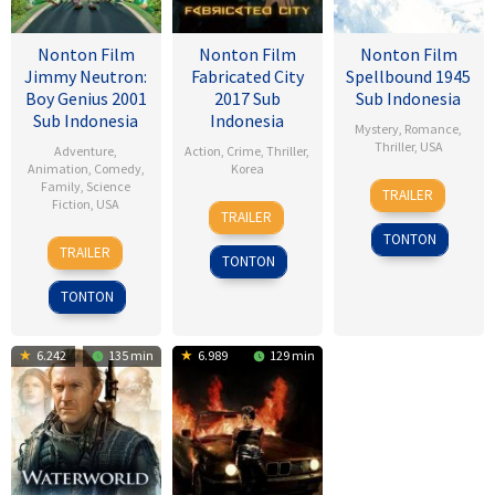
Nonton Film
Nonton Film
Nonton Film
Jimmy Neutron:
Fabricated City
Spellbound 1945
Boy Genius 2001
2017 Sub
Sub Indonesia
Sub Indonesia
Indonesia
Mystery
,
Romance
,
Thriller
,
USA
Adventure
,
Action
,
Crime
,
Thriller
,
Animation
,
Comedy
,
Korea
8
Alfred
Family
,
Science
TRAILER
Fiction
,
USA
9
Lee
Nov
Hitchcock
TRAILER
Feb
Hu-
1945
TONTON
14
John
2017
bin
TRAILER
TONTON
Dec
A.
2001
Davis
TONTON
6.242
135 min
6.989
129 min