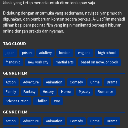
klasik yang tetap menarik untuk ditonton kapan saja.
Didukung dengan antarmuka yang sederhana, navigasi yang mudah
digunakan, dan pembaruan konten secara berkala, A-ListFilm menjadi
pilihan bagi para pecinta film yang ingin menikmati berbagai hiburan
online dengan praktis dan nyaman.
TAG CLOUD
japan
prison
adultery
london
england
high school
friendship
new york city
martial arts
based on novel or book
GENRE FILM
Action
Adventure
Animation
Comedy
Crime
Drama
Family
Fantasy
History
Horror
Mystery
Romance
Science Fiction
Thriller
War
GENRE FILM
Action
Adventure
Animation
Comedy
Crime
Drama