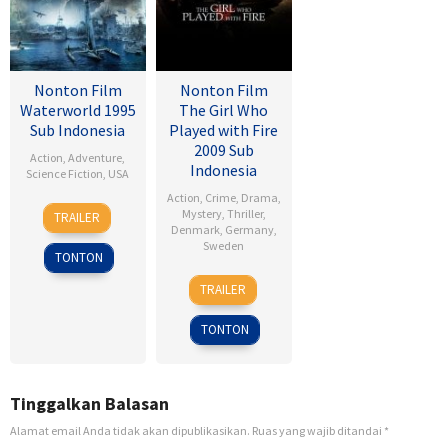
Nonton Film
Nonton Film
Waterworld 1995
The Girl Who
Sub Indonesia
Played with Fire
2009 Sub
Action
,
Adventure
,
Indonesia
Science Fiction
,
USA
Action
,
Crime
,
Drama
,
28
Kevin
Mystery
,
Thriller
,
TRAILER
Jul
Reynolds
Denmark
,
Germany
,
Sweden
1995
TONTON
18
Daniel
TRAILER
Sep
Alfredson
2009
TONTON
Tinggalkan Balasan
Alamat email Anda tidak akan dipublikasikan.
Ruas yang wajib ditandai
*