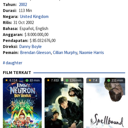
Tahun:
2002
Durasi:
113 Min
Negara:
United Kingdom
Rilis:
31 Oct 2002
Bahasa:
Español, English
Anggaran:
$ 8.000.000,00
Pendapatan:
$ 85.032.676,00
Direksi:
Danny Boyle
Pemain:
Brendan Gleeson
,
Cillian Murphy
,
Naomie Harris
daughter
FILM TERKAIT
6.114
83 min
7.653
126 min
7.4
111 min