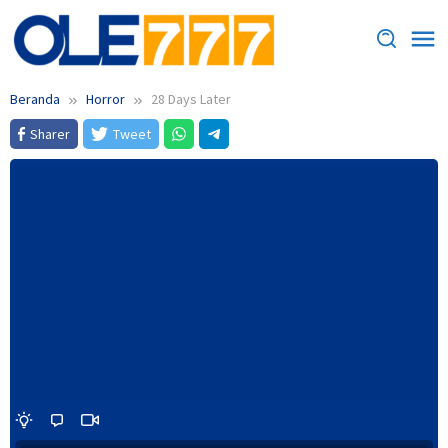
Loncat
ke
konten
Beranda
Horror
28 Days Later
Sharer
Tweet