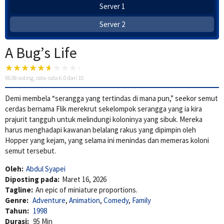
Server 1
Server 2
A Bug’s Life
9638
voting, rata-rata
6.0
dari 10
Demi membela “serangga yang tertindas di mana pun,” seekor semut
cerdas bernama Flik merekrut sekelompok serangga yang ia kira
prajurit tangguh untuk melindungi koloninya yang sibuk. Mereka
harus menghadapi kawanan belalang rakus yang dipimpin oleh
Hopper yang kejam, yang selama ini menindas dan memeras koloni
semut tersebut.
Oleh:
Abdul Syapei
Diposting pada:
Maret 16, 2026
Tagline:
An epic of miniature proportions.
Genre:
Adventure
,
Animation
,
Comedy
,
Family
Tahun:
1998
Durasi:
95 Min