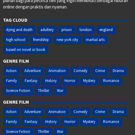
pilihan bagi para pecinta film yang ingin menikmati berbagai hiburan
online dengan praktis dan nyaman.
TAG CLOUD
dying and death
adultery
prison
london
england
high school
friendship
new york city
martial arts
based on novel or book
GENRE FILM
Action
Adventure
Animation
Comedy
Crime
Drama
Family
Fantasy
History
Horror
Mystery
Romance
Science Fiction
Thriller
War
GENRE FILM
Action
Adventure
Animation
Comedy
Crime
Drama
Family
Fantasy
History
Horror
Mystery
Romance
Science Fiction
Thriller
War