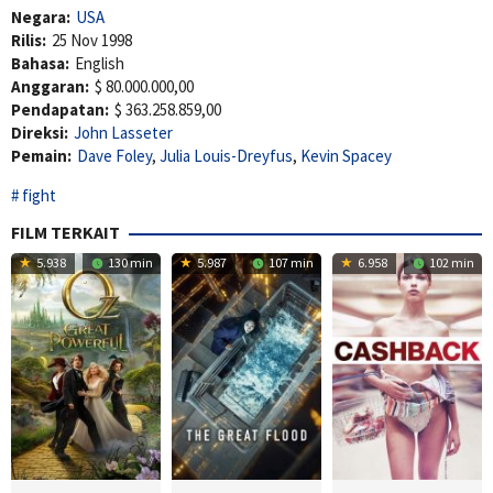
Negara:
USA
Rilis:
25 Nov 1998
Bahasa:
English
Anggaran:
$ 80.000.000,00
Pendapatan:
$ 363.258.859,00
Direksi:
John Lasseter
Pemain:
Dave Foley
,
Julia Louis-Dreyfus
,
Kevin Spacey
fight
FILM TERKAIT
5.938
130 min
5.987
107 min
6.958
102 min