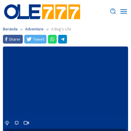
Loncat
ke
konten
Beranda
Adventure
A Bug's Life
Sharer
Tweet