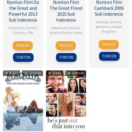
Nonton Film Oz
Nonton Film
Nonton Film
the Great and
The Great Flood
Cashback 2006
Powerful 2013
2025 Sub
Sub Indonesia
Sub Indonesia
Indonesia
Comedy
,
Drama
,
Romance
,
United
Adventure
,
Family
,
Adventure
,
Drama
,
Kingdom
Fantasy
,
USA
Science Fiction
,
Korea
17
Sean
7
Sam
18
Kim
TRAILER
TRAILER
TRAILER
Jan
Ellis
Mar
Raimi
Sep
Byung-
2007
2013
2025
woo
TONTON
TONTON
TONTON
8.137
115 min
6.625
129 min