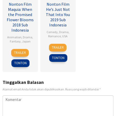
Nonton Film
Nonton Film
Maquia: When
He’s Just Not
the Promised
That Into You
Flower Blooms
2019 Sub
2018 Sub
Indonesia
Indonesia
Comedy
,
Drama
,
Romance
,
USA
Animation
,
Drama
,
Fantasy
,
Japan
6
Ken
TRAILER
24
Heo
Feb
Kwapis
TRAILER
Feb
Jong
2009
TONTON
2018
TONTON
Tinggalkan Balasan
Alamat email Anda tidak akan dipublikasikan.
Ruas yang wajib ditandai
*