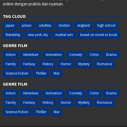
online dengan praktis dan nyaman.
TAG CLOUD
japan
prison
adultery
london
england
high school
friendship
new york city
martial arts
based on novel or book
GENRE FILM
Action
Adventure
Animation
Comedy
Crime
Drama
Family
Fantasy
History
Horror
Mystery
Romance
Science Fiction
Thriller
War
GENRE FILM
Action
Adventure
Animation
Comedy
Crime
Drama
Family
Fantasy
History
Horror
Mystery
Romance
Science Fiction
Thriller
War