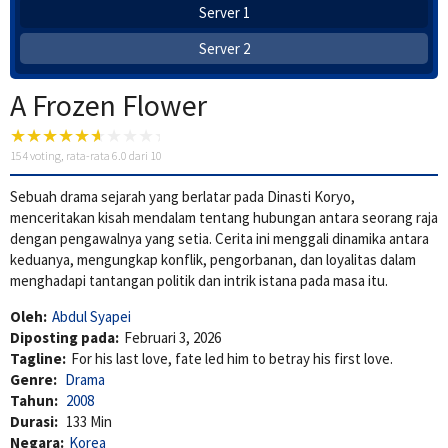
Server 1
Server 2
A Frozen Flower
154
voting, rata-rata
6.0
dari 10
Sebuah drama sejarah yang berlatar pada Dinasti Koryo,
menceritakan kisah mendalam tentang hubungan antara seorang raja
dengan pengawalnya yang setia. Cerita ini menggali dinamika antara
keduanya, mengungkap konflik, pengorbanan, dan loyalitas dalam
menghadapi tantangan politik dan intrik istana pada masa itu.
Oleh:
Abdul Syapei
Diposting pada:
Februari 3, 2026
Tagline:
For his last love, fate led him to betray his first love.
Genre:
Drama
Tahun:
2008
Durasi:
133 Min
Negara:
Korea