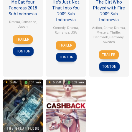
Me Eat Your
He’s Just Not
The Girl Who
Pancreas 2018
That Into You
Played with Fire
Sub Indonesia
2009 Sub
2009 Sub
Indonesia
Indonesia
Drama
,
Romance
,
Japan
Comedy
,
Drama
,
Action
,
Crime
,
Drama
,
Romance
,
USA
Mystery
,
Thriller
,
28
Sho
Denmark
,
Germany
,
TRAILER
6
Ken
Sweden
Jul
Tsukikawa
TRAILER
Feb
Kwapis
2017
TONTON
18
Daniel
2009
TRAILER
TONTON
Sep
Alfredson
2009
TONTON
5.987
107 min
6.958
102 min