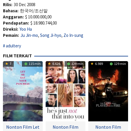
Rilis:
30 Dec 2008
Bahasa:
한국어/조선말
Anggaran:
$ 10.000.000,00
Pendapatan:
$ 18.980.744,00
Direksi:
Yoo Ha
Pemain:
Ju Jin-mo
,
Song Ji-hyo
,
Zo In-sung
adultery
FILM TERKAIT
7
115 min
6.626
129 min
6.989
129 min
Nonton Film Let
Nonton Film
Nonton Film