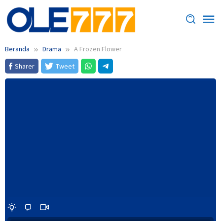
Loncat
ke
konten
Beranda
Drama
A Frozen Flower
Sharer
Tweet