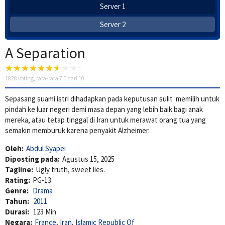
Server 1
Server 2
A Separation
1828
voting, rata-rata
7.0
dari 10
Sepasang suami istri dihadapkan pada keputusan sulit memilih untuk
pindah ke luar negeri demi masa depan yang lebih baik bagi anak
mereka, atau tetap tinggal di Iran untuk merawat orang tua yang
semakin memburuk karena penyakit Alzheimer.
Oleh:
Abdul Syapei
Diposting pada:
Agustus 15, 2025
Tagline:
Ugly truth, sweet lies.
Rating:
PG-13
Genre:
Drama
Tahun:
2011
Durasi:
123 Min
Negara:
France
,
Iran
,
Islamic Republic Of