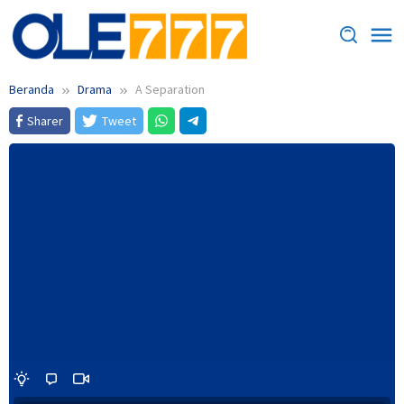
Loncat
ke
konten
Beranda
Drama
A Separation
Sharer
Tweet