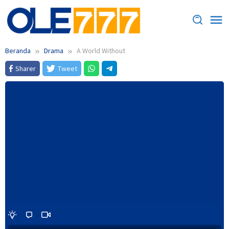
Loncat
ke
konten
Beranda
Drama
A World Without
Sharer
Tweet