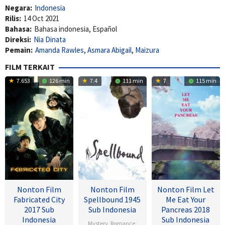
Negara:
Indonesia
Rilis:
14 Oct 2021
Bahasa:
Bahasa indonesia, Español
Direksi:
Nia Dinata
Pemain:
Amanda Rawles
,
Asmara Abigail
,
Maizura
FILM TERKAIT
7.653
126 min
7.4
111 min
7
115 min
Nonton Film
Nonton Film
Nonton Film Let
Fabricated City
Spellbound 1945
Me Eat Your
2017 Sub
Sub Indonesia
Pancreas 2018
Indonesia
Sub Indonesia
Mystery
,
Romance
,