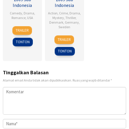
Indonesia
Indonesia
Comedy
,
Drama
,
Action
,
Crime
,
Drama
,
Romance
,
USA
Mystery
,
Thriller
,
Denmark
,
Germany
,
6
Ken
Sweden
TRAILER
Feb
Kwapis
18
Daniel
2009
TRAILER
TONTON
Sep
Alfredson
2009
TONTON
Tinggalkan Balasan
Alamat email Anda tidak akan dipublikasikan.
Ruas yang wajib ditandai
*