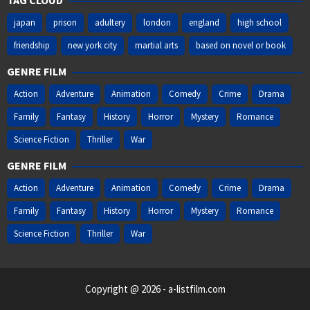
TAG CLOUD
japan
prison
adultery
london
england
high school
friendship
new york city
martial arts
based on novel or book
GENRE FILM
Action
Adventure
Animation
Comedy
Crime
Drama
Family
Fantasy
History
Horror
Mystery
Romance
Science Fiction
Thriller
War
GENRE FILM
Action
Adventure
Animation
Comedy
Crime
Drama
Family
Fantasy
History
Horror
Mystery
Romance
Science Fiction
Thriller
War
Copyright @ 2026 - a-listfilm.com