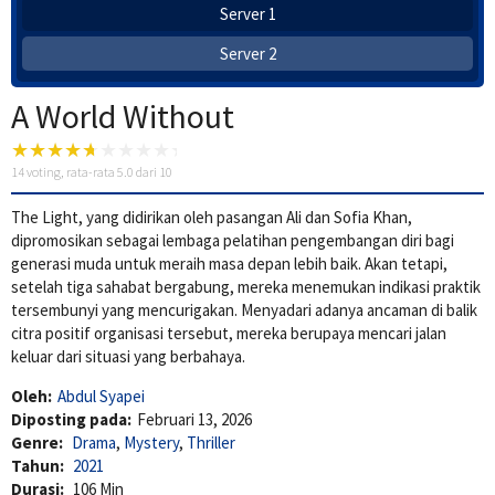
Server 1
Server 2
A World Without
14
voting, rata-rata
5.0
dari 10
The Light, yang didirikan oleh pasangan Ali dan Sofia Khan,
dipromosikan sebagai lembaga pelatihan pengembangan diri bagi
generasi muda untuk meraih masa depan lebih baik. Akan tetapi,
setelah tiga sahabat bergabung, mereka menemukan indikasi praktik
tersembunyi yang mencurigakan. Menyadari adanya ancaman di balik
citra positif organisasi tersebut, mereka berupaya mencari jalan
keluar dari situasi yang berbahaya.
Oleh:
Abdul Syapei
Diposting pada:
Februari 13, 2026
Genre:
Drama
,
Mystery
,
Thriller
Tahun:
2021
Durasi:
106 Min