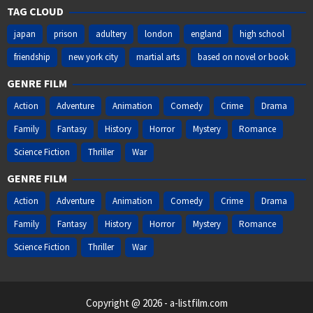
TAG CLOUD
japan
prison
adultery
london
england
high school
friendship
new york city
martial arts
based on novel or book
GENRE FILM
Action
Adventure
Animation
Comedy
Crime
Drama
Family
Fantasy
History
Horror
Mystery
Romance
Science Fiction
Thriller
War
GENRE FILM
Action
Adventure
Animation
Comedy
Crime
Drama
Family
Fantasy
History
Horror
Mystery
Romance
Science Fiction
Thriller
War
Copyright @ 2026 - a-listfilm.com