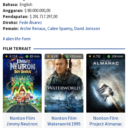
Bahasa:
English
Anggaran:
$ 80.000.000,00
Pendapatan:
$ 291.717.297,00
Direksi:
Fede Álvarez
Pemain:
Archie Renaux
,
Cailee Spaeny
,
David Jonsson
alien life-form
FILM TERKAIT
6.114
83 min
6.242
135 min
6.792
106 min
Nonton Film
Nonton Film
Nonton Film
Jimmy Neutron:
Waterworld 1995
Project Almanac