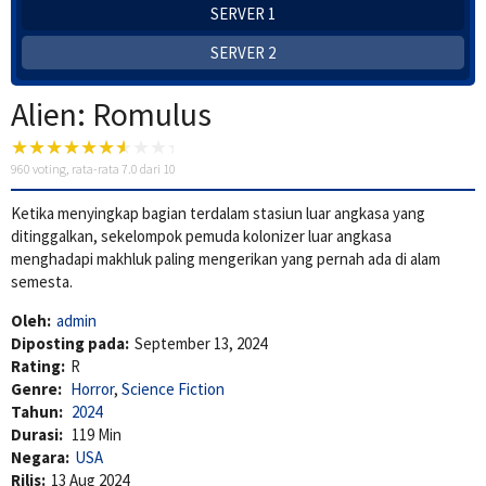
SERVER 1
SERVER 2
Alien: Romulus
960
voting, rata-rata
7.0
dari 10
Ketika menyingkap bagian terdalam stasiun luar angkasa yang
ditinggalkan, sekelompok pemuda kolonizer luar angkasa
menghadapi makhluk paling mengerikan yang pernah ada di alam
semesta.
Oleh:
admin
Diposting pada:
September 13, 2024
Rating:
R
Genre:
Horror
,
Science Fiction
Tahun:
2024
Durasi:
119 Min
Negara:
USA
Rilis:
13 Aug 2024