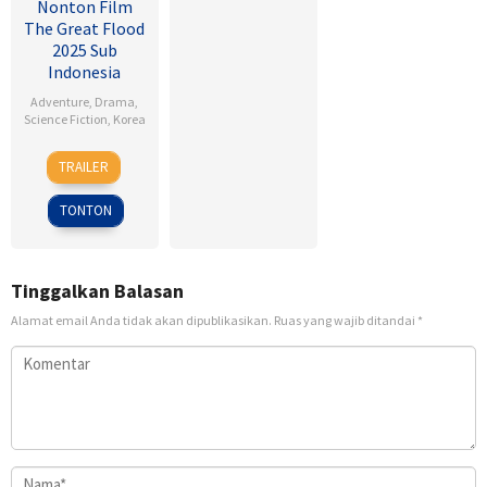
Nonton Film
The Great Flood
2025 Sub
Indonesia
Adventure
,
Drama
,
Science Fiction
,
Korea
18
Kim
TRAILER
Sep
Byung-
2025
woo
TONTON
Tinggalkan Balasan
Alamat email Anda tidak akan dipublikasikan.
Ruas yang wajib ditandai
*