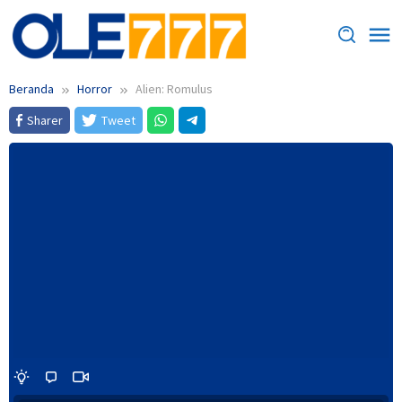
Loncat
ke
konten
Beranda
Horror
Alien: Romulus
Sharer
Tweet