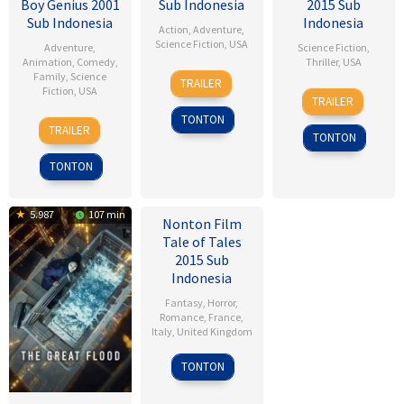
Boy Genius 2001
Sub Indonesia
2015 Sub
Sub Indonesia
Indonesia
Action
,
Adventure
,
Science Fiction
,
USA
Adventure
,
Science Fiction
,
Animation
,
Comedy
,
Thriller
,
USA
28
Kevin
Family
,
Science
TRAILER
Fiction
,
USA
28
Dean
Jul
Reynolds
TRAILER
Jan
Israelite
1995
TONTON
14
John
2015
TRAILER
TONTON
Dec
A.
2001
Davis
TONTON
5.987
107 min
Nonton Film
Tale of Tales
2015 Sub
Indonesia
Fantasy
,
Horror
,
Romance
,
France
,
Italy
,
United Kingdom
Matteo
TONTON
Garrone