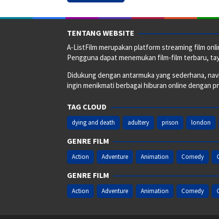
TENTANG WEBSITE
A-ListFilm merupakan platform streaming film onlin
Pengguna dapat menemukan film-film terbaru, taya
Didukung dengan antarmuka yang sederhana, naviga
ingin menikmati berbagai hiburan online dengan p
TAG CLOUD
dying and death
adultery
prison
london
GENRE FILM
Action
Adventure
Animation
Comedy
GENRE FILM
Action
Adventure
Animation
Comedy