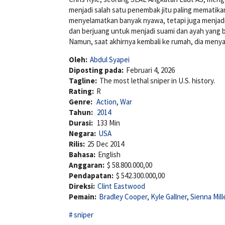
menjadi salah satu penembak jitu paling mematika
menyelamatkan banyak nyawa, tetapi juga menjad
dan berjuang untuk menjadi suami dan ayah yang ba
Namun, saat akhirnya kembali ke rumah, dia menyad
Oleh:
Abdul Syapei
Diposting pada:
Februari 4, 2026
Tagline:
The most lethal sniper in U.S. history.
Rating:
R
Genre:
Action
,
War
Tahun:
2014
Durasi:
133 Min
Negara:
USA
Rilis:
25 Dec 2014
Bahasa:
English
Anggaran:
$ 58.800.000,00
Pendapatan:
$ 542.300.000,00
Direksi:
Clint Eastwood
Pemain:
Bradley Cooper
,
Kyle Gallner
,
Sienna Mill
sniper