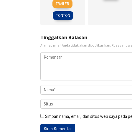
18
Daniel
TRAILER
Sep
Alfredson
2009
TONTON
Tinggalkan Balasan
Alamat email Anda tidak akan dipublikasikan.
Ruas yang wa
Simpan nama, email, dan situs web saya pada p