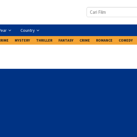
Year
Country
CRIME
MYSTERY
THRILLER
FANTASY
CRIME
ROMANCE
COMEDY