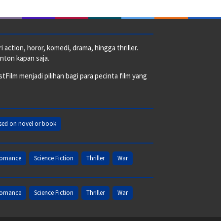
action, horor, komedi, drama, hingga thriller.
nton kapan saja.
ilm menjadi pilihan bagi para pecinta film yang
sed on novel or book
omance
Science Fiction
Thriller
War
omance
Science Fiction
Thriller
War