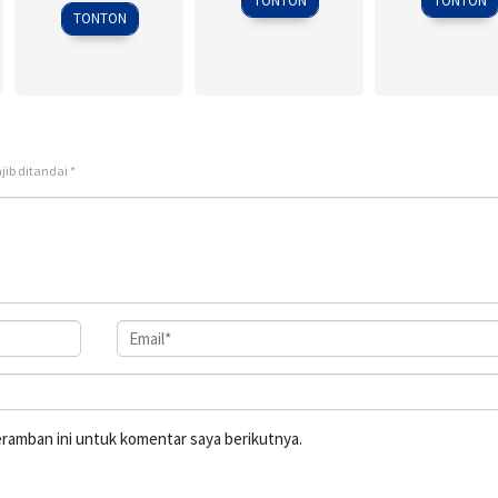
TONTON
TONTON
2008
TONTON
jib ditandai
*
eramban ini untuk komentar saya berikutnya.