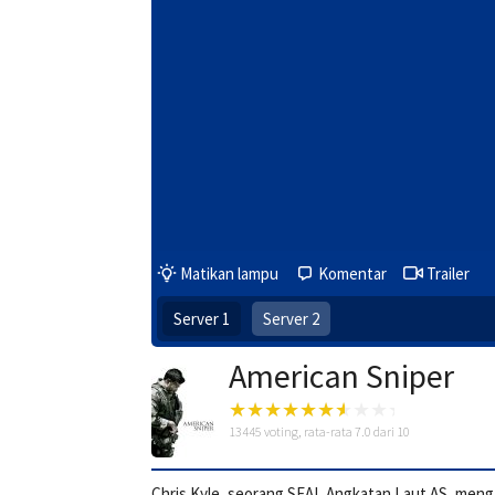
Matikan lampu
Komentar
Trailer
Server 1
Server 2
American Sniper
13445
voting, rata-rata
7.0
dari 10
Chris Kyle, seorang SEAL Angkatan Laut AS, meng