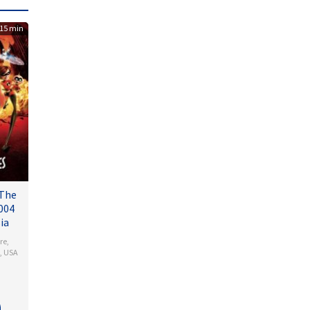
15 min
 The
004
ia
re
,
,
USA