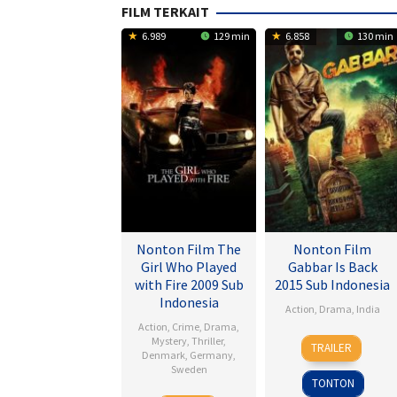
FILM TERKAIT
6.989
129 min
6.858
130 min
Nonton Film The
Nonton Film
Girl Who Played
Gabbar Is Back
with Fire 2009 Sub
2015 Sub Indonesia
Indonesia
Action
,
Drama
,
India
Action
,
Crime
,
Drama
,
1
Radha
Mystery
,
Thriller
,
TRAILER
Denmark
,
Germany
,
May
Krishna
Sweden
2015
Jagarlamud
TONTON