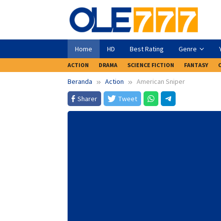
Loncat
ke
konten
Home
HD
Best Rating
Genre
ACTION
DRAMA
SCIENCE FICTION
FANTASY
Beranda
Action
American Sniper
Sharer
Tweet