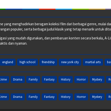
e yang menghadirkan beragam koleksi film dari berbagai genre, mulai dari 
ngan populer, serta berbagai judul klasik yang tetap menarik untuk dito
si yang mudah digunakan, dan pembaruan konten secara berkala, A-ListF
raktis dan nyaman.
england
high school
friendship
new york city
martial arts
ba
Crime
Drama
Family
Fantasy
History
Horror
Mystery
R
Crime
Drama
Family
Fantasy
History
Horror
Mystery
R