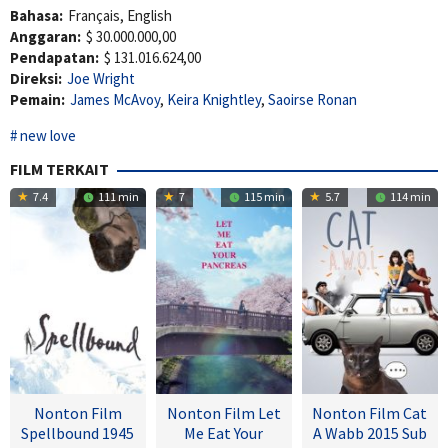
Bahasa:
Français, English
Anggaran:
$ 30.000.000,00
Pendapatan:
$ 131.016.624,00
Direksi:
Joe Wright
Pemain:
James McAvoy
,
Keira Knightley
,
Saoirse Ronan
new love
FILM TERKAIT
7.4
111 min
7
115 min
5.7
114 min
Nonton Film
Nonton Film Let
Nonton Film Cat
Spellbound 1945
Me Eat Your
A Wabb 2015 Sub