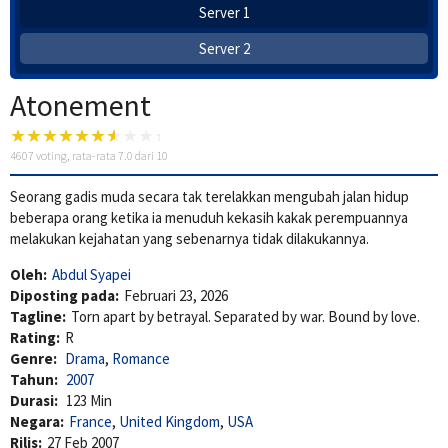
Server 1
Server 2
Atonement
4607
voting, rata-rata
7.0
dari 10
Seorang gadis muda secara tak terelakkan mengubah jalan hidup
beberapa orang ketika ia menuduh kekasih kakak perempuannya
melakukan kejahatan yang sebenarnya tidak dilakukannya.
Oleh:
Abdul Syapei
Diposting pada:
Februari 23, 2026
Tagline:
Torn apart by betrayal. Separated by war. Bound by love.
Rating:
R
Genre:
Drama
,
Romance
Tahun:
2007
Durasi:
123 Min
Negara:
France
,
United Kingdom
,
USA
Rilis:
27 Feb 2007