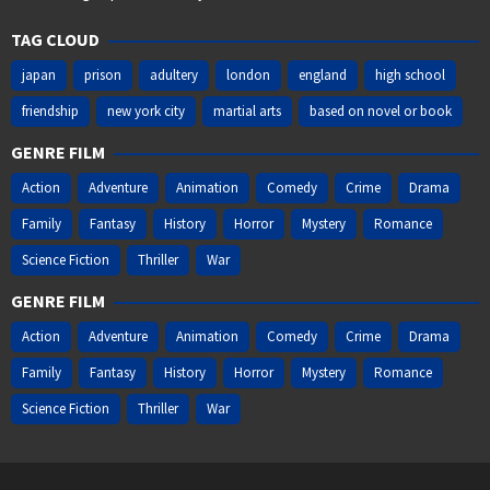
TAG CLOUD
japan
prison
adultery
london
england
high school
friendship
new york city
martial arts
based on novel or book
GENRE FILM
Action
Adventure
Animation
Comedy
Crime
Drama
Family
Fantasy
History
Horror
Mystery
Romance
Science Fiction
Thriller
War
GENRE FILM
Action
Adventure
Animation
Comedy
Crime
Drama
Family
Fantasy
History
Horror
Mystery
Romance
Science Fiction
Thriller
War