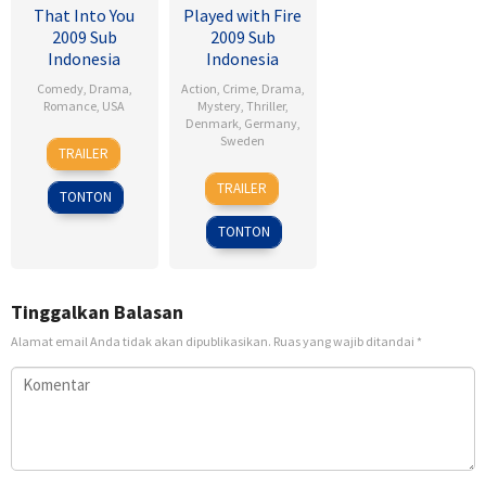
That Into You
Played with Fire
2009 Sub
2009 Sub
Indonesia
Indonesia
Comedy
,
Drama
,
Action
,
Crime
,
Drama
,
Romance
,
USA
Mystery
,
Thriller
,
Denmark
,
Germany
,
6
Ken
Sweden
TRAILER
Feb
Kwapis
18
Daniel
2009
TRAILER
TONTON
Sep
Alfredson
2009
TONTON
Tinggalkan Balasan
Alamat email Anda tidak akan dipublikasikan.
Ruas yang wajib ditandai
*