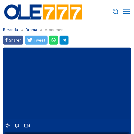
Loncat
ke
konten
Beranda
Drama
Atonement
Sharer
Tweet