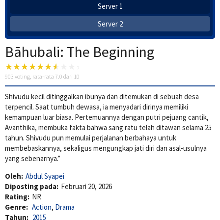
Server 1
Server 2
Bāhubali: The Beginning
903
voting, rata-rata
7.0
dari 10
Shivudu kecil ditinggalkan ibunya dan ditemukan di sebuah desa
terpencil. Saat tumbuh dewasa, ia menyadari dirinya memiliki
kemampuan luar biasa. Pertemuannya dengan putri pejuang cantik,
Avanthika, membuka fakta bahwa sang ratu telah ditawan selama 25
tahun. Shivudu pun memulai perjalanan berbahaya untuk
membebaskannya, sekaligus mengungkap jati diri dan asal-usulnya
yang sebenarnya.”
Oleh:
Abdul Syapei
Diposting pada:
Februari 20, 2026
Rating:
NR
Genre:
Action
,
Drama
Tahun:
2015