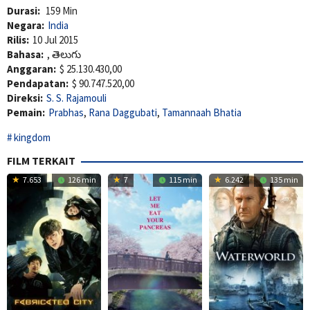
Durasi:
159 Min
Negara:
India
Rilis:
10 Jul 2015
Bahasa:
, తెలుగు
Anggaran:
$ 25.130.430,00
Pendapatan:
$ 90.747.520,00
Direksi:
S. S. Rajamouli
Pemain:
Prabhas
,
Rana Daggubati
,
Tamannaah Bhatia
kingdom
FILM TERKAIT
7.653
126 min
7
115 min
6.242
135 min