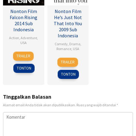
Nonton Film
Nonton Film
Falcon Rising
He’s Just Not
2014 Sub
That Into You
Indonesia
2009 Sub
Indonesia
Action
,
Adventure
,
USA
Comedy
,
Drama
,
Romance
,
USA
5
Ernie
TRAILER
6
Ken
Sep
Barbarash
TRAILER
Feb
Kwapis
2014
TONTON
2009
TONTON
Tinggalkan Balasan
Alamat email Anda tidak akan dipublikasikan.
Ruas yang wajib ditandai
*