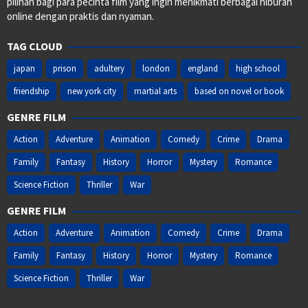
pilihan bagi para pecinta film yang ingin menikmati berbagai hiburan
online dengan praktis dan nyaman.
TAG CLOUD
japan
prison
adultery
london
england
high school
friendship
new york city
martial arts
based on novel or book
GENRE FILM
Action
Adventure
Animation
Comedy
Crime
Drama
Family
Fantasy
History
Horror
Mystery
Romance
Science Fiction
Thriller
War
GENRE FILM
Action
Adventure
Animation
Comedy
Crime
Drama
Family
Fantasy
History
Horror
Mystery
Romance
Science Fiction
Thriller
War