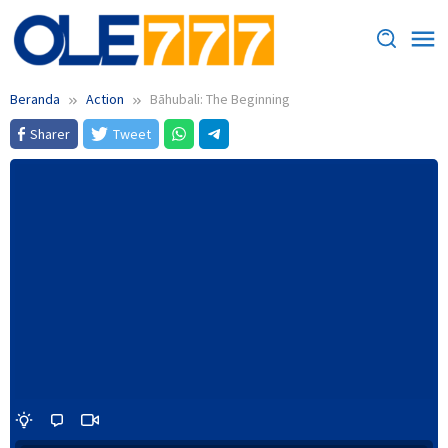
Loncat
ke
konten
Beranda
Action
Bāhubali: The Beginning
Sharer
Tweet