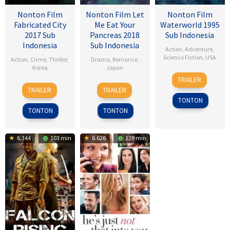
Nonton Film
Nonton Film Let
Nonton Film
Fabricated City
Me Eat Your
Waterworld 1995
2017 Sub
Pancreas 2018
Sub Indonesia
Indonesia
Sub Indonesia
Action
,
Adventure
,
Science Fiction
,
USA
Action
,
Crime
,
Thriller
,
Drama
,
Romance
,
Korea
Japan
28
Kevin
TRAILER
9
Lee
28
Sho
Jul
Reynolds
TRAILER
TRAILER
Feb
Hu-
Jul
Tsukikawa
1995
TONTON
2017
bin
2017
TONTON
TONTON
6.344
103 min
6.626
129 min