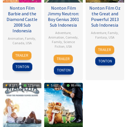
Nonton Film
Nonton Film
Nonton Film Oz
Barbie and the
Jimmy Neutron:
the Great and
Diamond Castle
Boy Genius 2001
Powerful 2013
2008 Sub
Sub Indonesia
Sub Indonesia
Indonesia
Adventure
,
Adventure
,
Family
,
Animation
,
Comedy
,
Fantasy
,
USA
Animation
,
Family
,
Family
,
Science
Canada
,
USA
Fiction
,
USA
7
Sam
TRAILER
3
Gino
Mar
Raimi
TRAILER
14
John
Sep
Nichele
2013
TRAILER
TONTON
Dec
A.
2008
TONTON
2001
Davis
TONTON
8.137
115 min
5.607
86 min