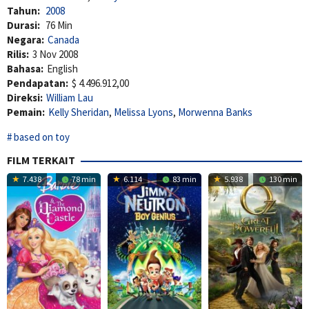
Tahun:
2008
Durasi:
76 Min
Negara:
Canada
Rilis:
3 Nov 2008
Bahasa:
English
Pendapatan:
$ 4.496.912,00
Direksi:
William Lau
Pemain:
Kelly Sheridan
,
Melissa Lyons
,
Morwenna Banks
based on toy
FILM TERKAIT
7.438
78 min
6.114
83 min
5.938
130 min