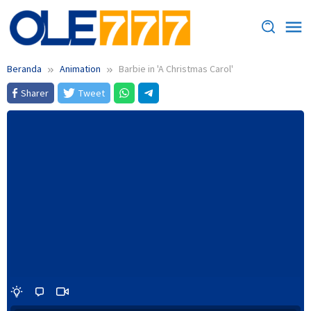
Loncat
ke
konten
Beranda
Animation
Barbie in 'A Christmas Carol'
Sharer
Tweet