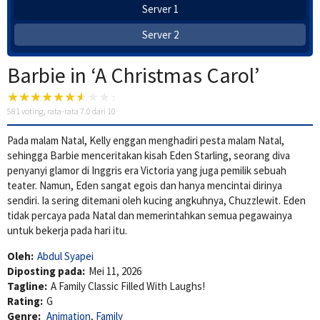
Server 1
Server 2
Barbie in ‘A Christmas Carol’
581
voting, rata-rata
7.0
dari 10
Pada malam Natal, Kelly enggan menghadiri pesta malam Natal,
sehingga Barbie menceritakan kisah Eden Starling, seorang diva
penyanyi glamor di Inggris era Victoria yang juga pemilik sebuah
teater. Namun, Eden sangat egois dan hanya mencintai dirinya
sendiri. Ia sering ditemani oleh kucing angkuhnya, Chuzzlewit. Eden
tidak percaya pada Natal dan memerintahkan semua pegawainya
untuk bekerja pada hari itu.
Oleh:
Abdul Syapei
Diposting pada:
Mei 11, 2026
Tagline:
A Family Classic Filled With Laughs!
Rating:
G
Genre:
Animation
,
Family