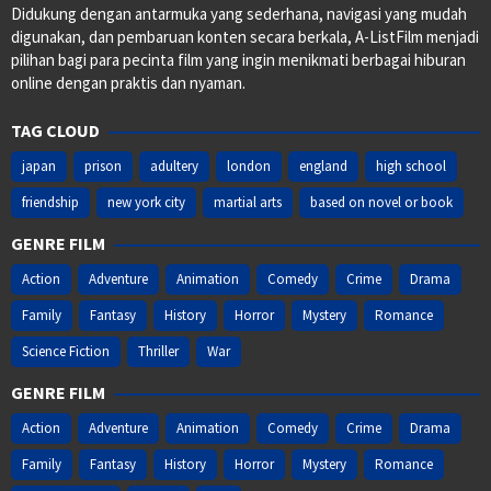
Didukung dengan antarmuka yang sederhana, navigasi yang mudah
digunakan, dan pembaruan konten secara berkala, A-ListFilm menjadi
pilihan bagi para pecinta film yang ingin menikmati berbagai hiburan
online dengan praktis dan nyaman.
TAG CLOUD
japan
prison
adultery
london
england
high school
friendship
new york city
martial arts
based on novel or book
GENRE FILM
Action
Adventure
Animation
Comedy
Crime
Drama
Family
Fantasy
History
Horror
Mystery
Romance
Science Fiction
Thriller
War
GENRE FILM
Action
Adventure
Animation
Comedy
Crime
Drama
Family
Fantasy
History
Horror
Mystery
Romance