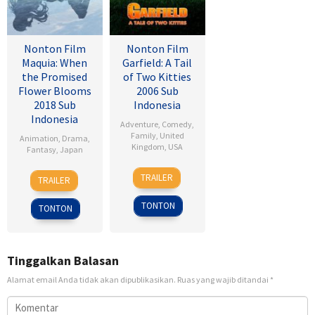
Nonton Film
Nonton Film
Maquia: When
Garfield: A Tail
the Promised
of Two Kitties
Flower Blooms
2006 Sub
2018 Sub
Indonesia
Indonesia
Adventure
,
Comedy
,
Family
,
United
Animation
,
Drama
,
Kingdom
,
USA
Fantasy
,
Japan
15
Tim
24
Heo
TRAILER
TRAILER
Jun
Hill
Feb
Jong
2006
2018
TONTON
TONTON
Tinggalkan Balasan
Alamat email Anda tidak akan dipublikasikan.
Ruas yang wajib ditandai
*