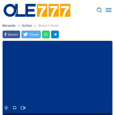
Loncat
ke
konten
Beranda
Action
Brave Citizen
Sharer
Tweet