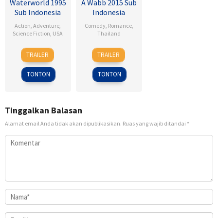
Waterworld 1995
A Wabb 2015 Sub
Sub Indonesia
Indonesia
Action
,
Adventure
,
Comedy
,
Romance
,
Science Fiction
,
USA
Thailand
28
Kevin
4
Nareubadee
TRAILER
TRAILER
Jul
Reynolds
Mar
Wetchakam
1995
2015
TONTON
TONTON
Tinggalkan Balasan
Alamat email Anda tidak akan dipublikasikan.
Ruas yang wajib ditandai
*