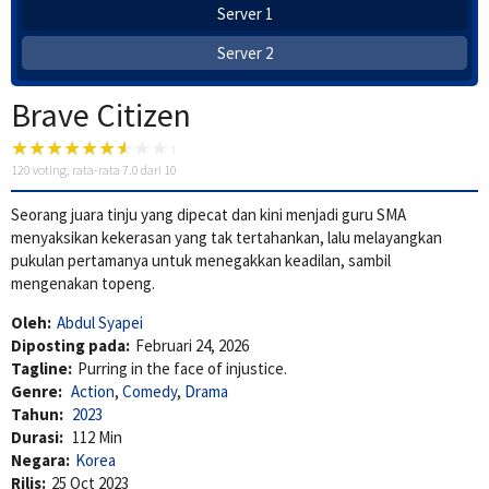
Server 1
Server 2
Brave Citizen
120
voting, rata-rata
7.0
dari 10
Seorang juara tinju yang dipecat dan kini menjadi guru SMA
menyaksikan kekerasan yang tak tertahankan, lalu melayangkan
pukulan pertamanya untuk menegakkan keadilan, sambil
mengenakan topeng.
Oleh:
Abdul Syapei
Diposting pada:
Februari 24, 2026
Tagline:
Purring in the face of injustice.
Genre:
Action
,
Comedy
,
Drama
Tahun:
2023
Durasi:
112 Min
Negara:
Korea
Rilis:
25 Oct 2023