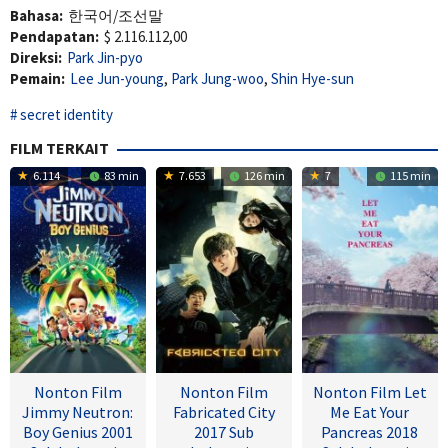
Bahasa:
한국어/조선말
Pendapatan:
$ 2.116.112,00
Direksi:
Park Jin-pyo
Pemain:
Lee Jun-young
,
Park Jung-woo
,
Shin Hye-sun
secret identity
FILM TERKAIT
6.114
83 min
7.653
126 min
7
115 min
Nonton Film
Nonton Film
Nonton Film Let
Jimmy Neutron:
Fabricated City
Me Eat Your
Boy Genius 2001
2017 Sub
Pancreas 2018