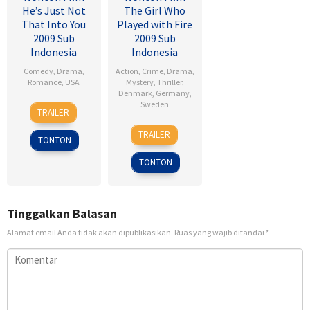
He’s Just Not
The Girl Who
That Into You
Played with Fire
2009 Sub
2009 Sub
Indonesia
Indonesia
Comedy
,
Drama
,
Action
,
Crime
,
Drama
,
Romance
,
USA
Mystery
,
Thriller
,
Denmark
,
Germany
,
6
Ken
Sweden
TRAILER
Feb
Kwapis
18
Daniel
2009
TRAILER
TONTON
Sep
Alfredson
2009
TONTON
Tinggalkan Balasan
Alamat email Anda tidak akan dipublikasikan.
Ruas yang wajib ditandai
*