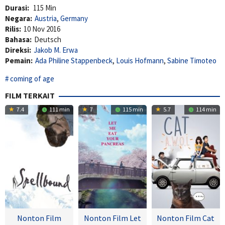
Durasi:
115 Min
Negara:
Austria
,
Germany
Rilis:
10 Nov 2016
Bahasa:
Deutsch
Direksi:
Jakob M. Erwa
Pemain:
Ada Philine Stappenbeck
,
Louis Hofmann
,
Sabine Timoteo
coming of age
FILM TERKAIT
7.4
111 min
7
115 min
5.7
114 min
Nonton Film
Nonton Film Let
Nonton Film Cat