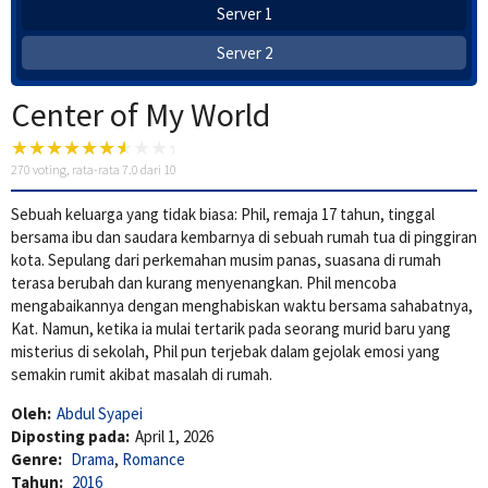
Server 1
Server 2
Center of My World
270
voting, rata-rata
7.0
dari 10
Sebuah keluarga yang tidak biasa: Phil, remaja 17 tahun, tinggal
bersama ibu dan saudara kembarnya di sebuah rumah tua di pinggiran
kota. Sepulang dari perkemahan musim panas, suasana di rumah
terasa berubah dan kurang menyenangkan. Phil mencoba
mengabaikannya dengan menghabiskan waktu bersama sahabatnya,
Kat. Namun, ketika ia mulai tertarik pada seorang murid baru yang
misterius di sekolah, Phil pun terjebak dalam gejolak emosi yang
semakin rumit akibat masalah di rumah.
Oleh:
Abdul Syapei
Diposting pada:
April 1, 2026
Genre:
Drama
,
Romance
Tahun:
2016