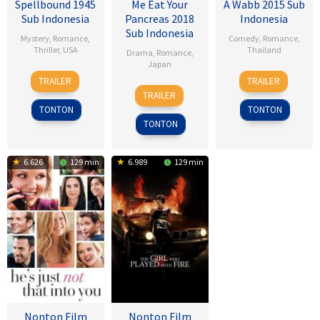
Spellbound 1945
Me Eat Your
A Wabb 2015 Sub
Sub Indonesia
Pancreas 2018
Indonesia
Sub Indonesia
Mystery
,
Romance
,
Comedy
,
Romance
,
Thriller
,
USA
Thailand
Drama
,
Romance
,
Japan
8
Alfred
4
Nareubadee
TRAILER
TRAILER
28
Sho
Nov
Hitchcock
Mar
Wetchakam
TRAILER
Jul
Tsukikawa
1945
2015
TONTON
TONTON
2017
TONTON
6.626
129 min
6.989
129 min
Nonton Film
Nonton Film