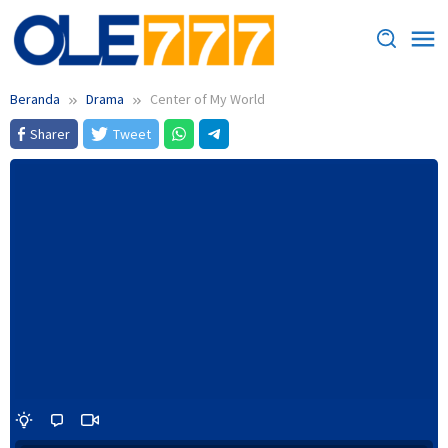
Loncat
ke
konten
Beranda
Drama
Center of My World
Sharer
Tweet