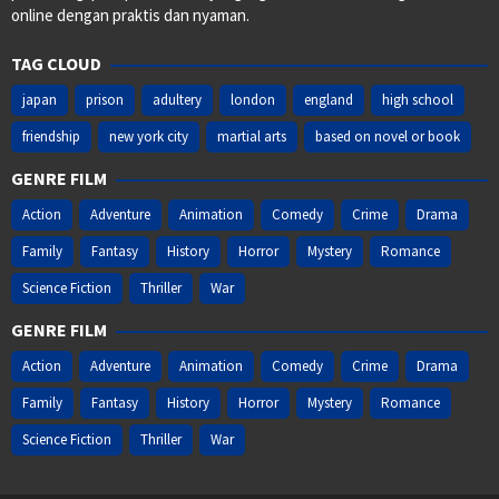
online dengan praktis dan nyaman.
TAG CLOUD
japan
prison
adultery
london
england
high school
friendship
new york city
martial arts
based on novel or book
GENRE FILM
Action
Adventure
Animation
Comedy
Crime
Drama
Family
Fantasy
History
Horror
Mystery
Romance
Science Fiction
Thriller
War
GENRE FILM
Action
Adventure
Animation
Comedy
Crime
Drama
Family
Fantasy
History
Horror
Mystery
Romance
Science Fiction
Thriller
War