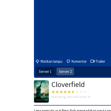
Matikan lampu
Komentar
Trailer
Server 1
Server 2
Cloverfield
7642
voting, rata-rata
6.0
dari 10
Lima pemuda asal New York mengadakan pesta per