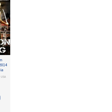
lm
2014
ia
,
USA
arash