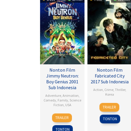
Nonton Film
Nonton Film
Jimmy Neutron:
Fabricated City
Boy Genius 2001
2017 Sub Indonesia
Sub Indonesia
Action
,
Crime
,
Thriller
,
Korea
Adventure
,
Animation
,
Comedy
,
Family
,
Science
9
Lee
Fiction
,
USA
TRAILER
Feb
Hu-
14
John
2017
bin
TRAILER
TONTON
Dec
A.
2001
Davis
TONTON