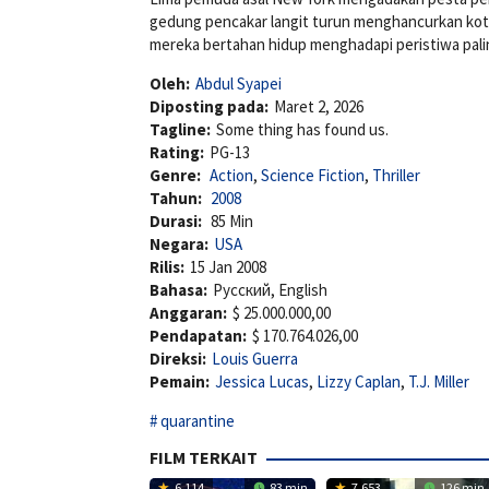
gedung pencakar langit turun menghancurkan kota
mereka bertahan hidup menghadapi peristiwa pali
Oleh:
Abdul Syapei
Diposting pada:
Maret 2, 2026
Tagline:
Some thing has found us.
Rating:
PG-13
Genre:
Action
,
Science Fiction
,
Thriller
Tahun:
2008
Durasi:
85 Min
Negara:
USA
Rilis:
15 Jan 2008
Bahasa:
Pусский, English
Anggaran:
$ 25.000.000,00
Pendapatan:
$ 170.764.026,00
Direksi:
Louis Guerra
Pemain:
Jessica Lucas
,
Lizzy Caplan
,
T.J. Miller
quarantine
FILM TERKAIT
6.114
83 min
7.653
126 min