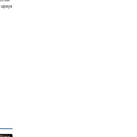
m upaya
03 min