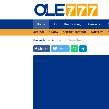
Loncat
ke
konten
Home
HD
Best Rating
Genre
ACTION
DRAMA
SCIENCE FICTION
FANTASY
Beranda
Action
Cloverfield
Sharer
Tweet