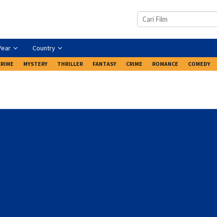
Year
Country
CRIME
MYSTERY
THRILLER
FANTASY
CRIME
ROMANCE
COMEDY