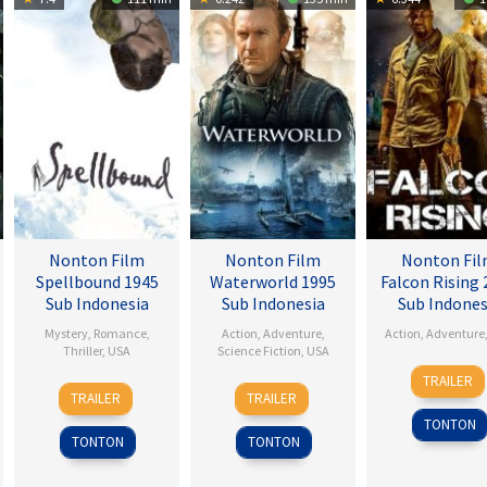
Nonton Film
Nonton Film
Nonton Fi
Spellbound 1945
Waterworld 1995
Falcon Rising 
Sub Indonesia
Sub Indonesia
Sub Indones
Mystery
,
Romance
,
Action
,
Adventure
,
Action
,
Adventure
Thriller
,
USA
Science Fiction
,
USA
5
Ernie
TRAILER
8
Alfred
28
Kevin
Sep
Barb
TRAILER
TRAILER
Nov
Hitchcock
Jul
Reynolds
2014
TONTON
1945
1995
TONTON
TONTON