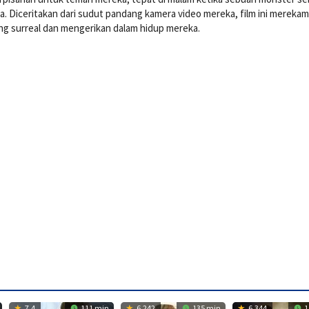
. Diceritakan dari sudut pandang kamera video mereka, film ini mereka
ng surreal dan mengerikan dalam hidup mereka.
7.4
111 min
6.242
135 min
6.344
1