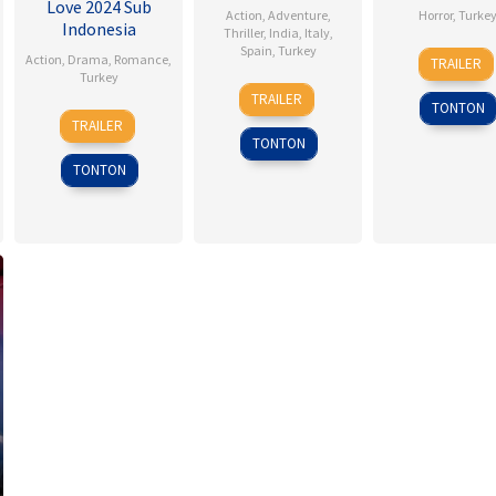
Love 2024 Sub
Action
,
Adventure
,
Horror
,
Turke
Indonesia
Thriller
,
India
,
Italy
,
Spain
,
Turkey
26
Alper
Action
,
Drama
,
Romance
,
TRAILER
Sep
Mestç
Turkey
25
Siddharth
2014
TRAILER
TONTON
Jan
Anand
13
Ahmet
TRAILER
2023
Mar
Burçin
TONTON
2024
Kılıç
TONTON