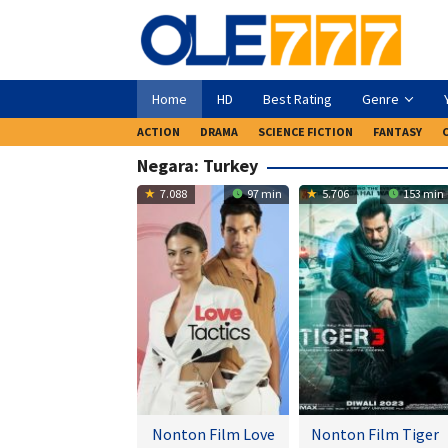
Loncat
ke
konten
Home
HD
Best Rating
Genre
ACTION
DRAMA
SCIENCE FICTION
FANTASY
Negara:
Turkey
7.088
97 min
5.706
153 min
Nonton Film Love
Nonton Film Tiger