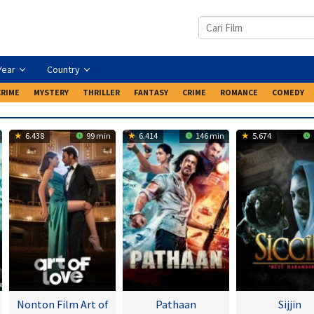
Year
Country
CRIME
MYSTERY
THRILLER
FANTASY
CRIME
ROMANCE
COMEDY
6.438
99 min
6.414
146 min
5.674
Nonton Film Art of
Pathaan
Sijjin