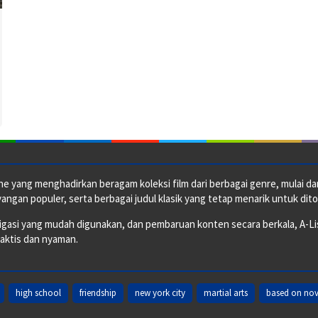
e yang menghadirkan beragam koleksi film dari berbagai genre, mulai dari 
ngan populer, serta berbagai judul klasik yang tetap menarik untuk dito
si yang mudah digunakan, dan pembaruan konten secara berkala, A-ListF
raktis dan nyaman.
high school
friendship
new york city
martial arts
based on nov