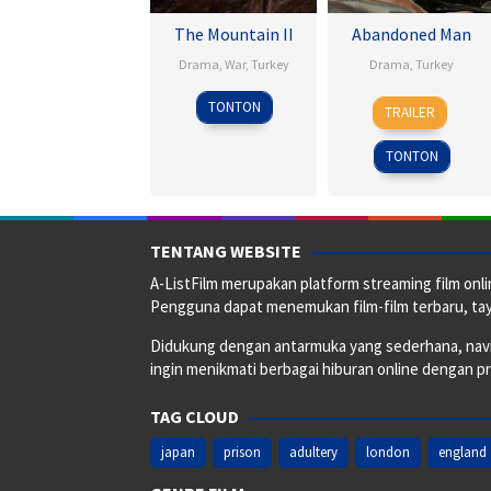
The Mountain II
Abandoned Man
Drama
,
War
,
Turkey
Drama
,
Turkey
4
Alper
22
Çağrı
TONTON
TRAILER
Nov
Çağlar
Aug
Vila
2016
2025
Lostuvalı
TONTON
TENTANG WEBSITE
A-ListFilm merupakan platform streaming film onlin
Pengguna dapat menemukan film-film terbaru, taya
Didukung dengan antarmuka yang sederhana, naviga
ingin menikmati berbagai hiburan online dengan p
TAG CLOUD
japan
prison
adultery
london
england