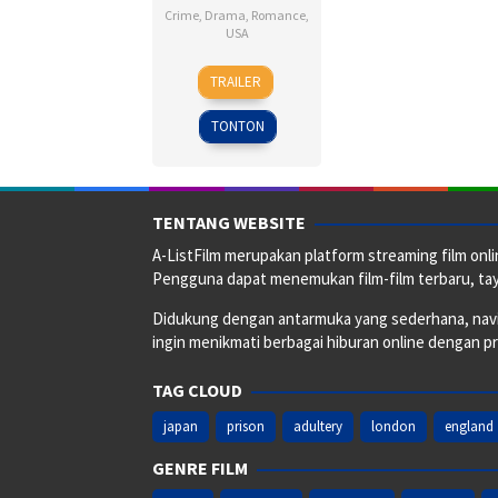
Crime
,
Drama
,
Romance
,
USA
22
Elia
TRAILER
Jun
Kazan
1954
TONTON
TENTANG WEBSITE
A-ListFilm merupakan platform streaming film onlin
Pengguna dapat menemukan film-film terbaru, taya
Didukung dengan antarmuka yang sederhana, naviga
ingin menikmati berbagai hiburan online dengan p
TAG CLOUD
japan
prison
adultery
london
england
GENRE FILM