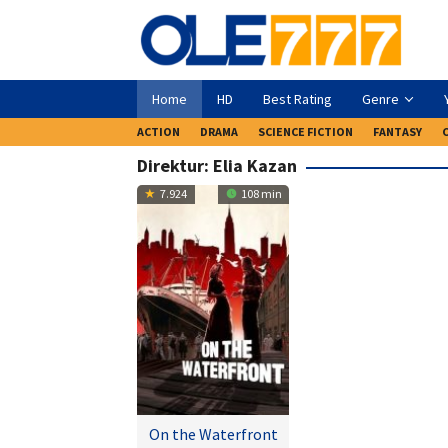
Loncat
ke
konten
Home
HD
Best Rating
Genre
ACTION
DRAMA
SCIENCE FICTION
FANTASY
Direktur:
Elia Kazan
7.924
108 min
On the Waterfront