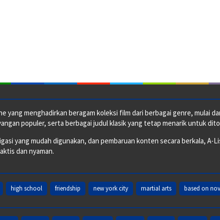
e yang menghadirkan beragam koleksi film dari berbagai genre, mulai dari 
ngan populer, serta berbagai judul klasik yang tetap menarik untuk dito
si yang mudah digunakan, dan pembaruan konten secara berkala, A-ListF
raktis dan nyaman.
high school
friendship
new york city
martial arts
based on nov