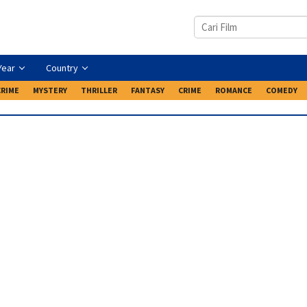
Year
Country
CRIME
MYSTERY
THRILLER
FANTASY
CRIME
ROMANCE
COMEDY