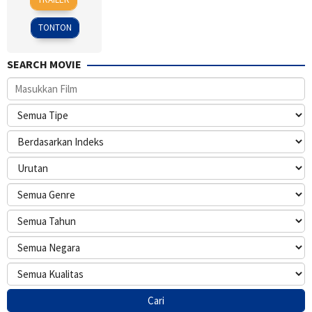
Jun
Holshouser
2022
TONTON
SEARCH MOVIE