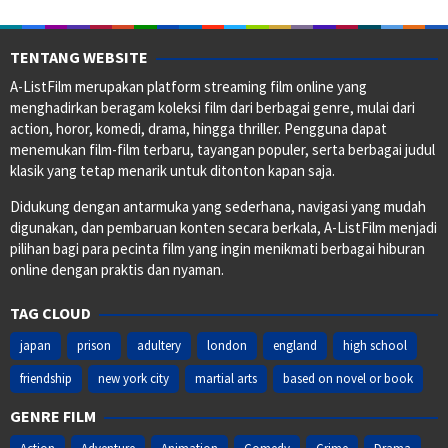
TENTANG WEBSITE
A-ListFilm merupakan platform streaming film online yang
menghadirkan beragam koleksi film dari berbagai genre, mulai dari
action, horor, komedi, drama, hingga thriller. Pengguna dapat
menemukan film-film terbaru, tayangan populer, serta berbagai judul
klasik yang tetap menarik untuk ditonton kapan saja.
Didukung dengan antarmuka yang sederhana, navigasi yang mudah
digunakan, dan pembaruan konten secara berkala, A-ListFilm menjadi
pilihan bagi para pecinta film yang ingin menikmati berbagai hiburan
online dengan praktis dan nyaman.
TAG CLOUD
japan
prison
adultery
london
england
high school
friendship
new york city
martial arts
based on novel or book
GENRE FILM