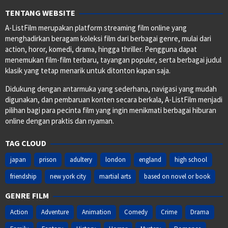
TENTANG WEBSITE
A-ListFilm merupakan platform streaming film online yang
menghadirkan beragam koleksi film dari berbagai genre, mulai dari
action, horor, komedi, drama, hingga thriller. Pengguna dapat
menemukan film-film terbaru, tayangan populer, serta berbagai judul
klasik yang tetap menarik untuk ditonton kapan saja.
Didukung dengan antarmuka yang sederhana, navigasi yang mudah
digunakan, dan pembaruan konten secara berkala, A-ListFilm menjadi
pilihan bagi para pecinta film yang ingin menikmati berbagai hiburan
online dengan praktis dan nyaman.
TAG CLOUD
japan
prison
adultery
london
england
high school
friendship
new york city
martial arts
based on novel or book
GENRE FILM
Action
Adventure
Animation
Comedy
Crime
Drama