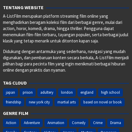
TENTANG WEBSITE
A-ListFilm merupakan platform streaming film online yang
menghadirkan beragam koleksi film dari berbagai genre, mulai dari
action, horor, komedi, drama, hingga thriller. Pengguna dapat
menemukan film-film terbaru, tayangan populer, serta berbagai judul
klasik yang tetap menarik untuk ditonton kapan saja.
Didukung dengan antarmuka yang sederhana, navigasi yang mudah
digunakan, dan pembaruan konten secara berkala, A-ListFilm menjadi
pilihan bagi para pecinta film yang ingin menikmati berbagai hiburan
online dengan praktis dan nyaman.
TAG CLOUD
japan
prison
adultery
london
england
high school
friendship
new york city
martial arts
based on novel or book
GENRE FILM
Action
Adventure
Animation
Comedy
Crime
Drama