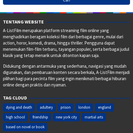
TENTANG WEBSITE
A-ListFilm merupakan platform streaming film online yang
menghadirkan beragam koleksi film dari berbagai genre, mulai dari
action, horor, komedi, drama, hingga thriller. Pengguna dapat
menemukan film-film terbaru, tayangan populer, serta berbagai judul
klasik yang tetap menarik untuk ditonton kapan saja.
Didukung dengan antarmuka yang sederhana, navigasi yang mudah
digunakan, dan pembaruan konten secara berkala, A-ListFilm menjadi
pilihan bagi para pecinta film yang ingin menikmati berbagai hiburan
online dengan praktis dan nyaman.
TAG CLOUD
dying and death
adultery
prison
london
england
high school
friendship
new york city
martial arts
based on novel or book