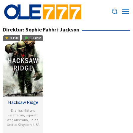
Loncat
ke
konten
Direktur:
Sophie Fabbri-Jackson
8.198
131 min
Hacksaw Ridge
Drama
,
History
,
Kejahatan
,
Sejarah
,
War
,
Australia
,
China
,
United Kingdom
,
USA