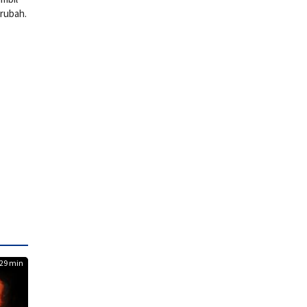
rubah.
29 min