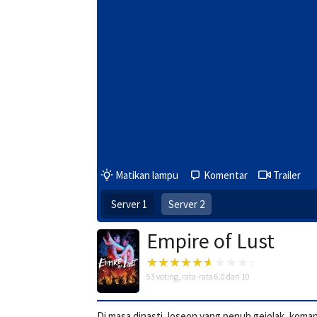
Matikan lampu
Komentar
Trailer
Server 1
Server 2
Empire of Lust
53
voting, rata-rata
6.0
dari 10
Di masa dinasti Joseon yang penuh gejolak, koma