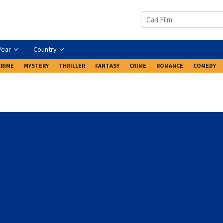
Year
Country
CRIME
MYSTERY
THRILLER
FANTASY
CRIME
ROMANCE
COMEDY