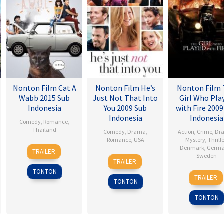
Nonton Film Cat A
Nonton Film He’s
Nonton Film
Wabb 2015 Sub
Just Not That Into
Girl Who Pla
Indonesia
You 2009 Sub
with Fire 2009
Indonesia
Indonesia
Comedy
,
Romance
,
Thailand
Comedy
,
Drama
,
Action
,
Crime
,
Dr
Romance
,
USA
Mystery
,
Thrille
4
Nareubadee
Denmark
,
Germ
TRAILER
6
Ken
Sweden
Mar
Wetchakam
TRAILER
Feb
Kwapis
2015
TONTON
18
Danie
2009
TRAILER
TONTON
Sep
Alfre
2009
TONTON