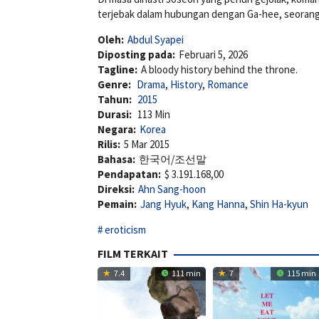
terjebak dalam hubungan dengan Ga-hee, seorang
Oleh:
Abdul Syapei
Diposting pada:
Februari 5, 2026
Tagline:
A bloody history behind the throne.
Genre:
Drama
,
History
,
Romance
Tahun:
2015
Durasi:
113 Min
Negara:
Korea
Rilis:
5 Mar 2015
Bahasa:
한국어/조선말
Pendapatan:
$ 3.191.168,00
Direksi:
Ahn Sang-hoon
Pemain:
Jang Hyuk
,
Kang Hanna
,
Shin Ha-kyun
eroticism
FILM TERKAIT
7.4
111 min
7
115 min