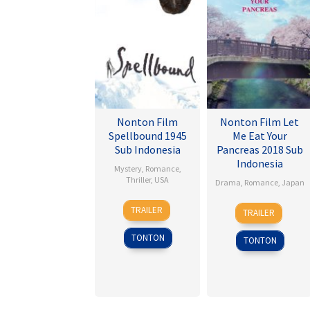
Nonton Film
Nonton Film Let
Spellbound 1945
Me Eat Your
Sub Indonesia
Pancreas 2018 Sub
Indonesia
Mystery
,
Romance
,
Thriller
,
USA
Drama
,
Romance
,
Japan
8
Alfred
28
Sho
TRAILER
TRAILER
Nov
Hitchcock
Jul
Tsukikawa
1945
2017
TONTON
TONTON