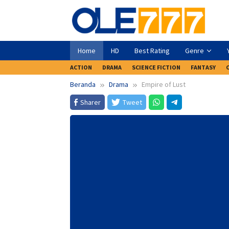
Loncat
ke
konten
Home
HD
Best Rating
Genre
ACTION
DRAMA
SCIENCE FICTION
FANTASY
Beranda
Drama
Empire of Lust
Sharer
Tweet