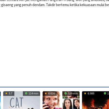
 gisaeng yang penuh dendam. Takdir bertemu ketika kekuasaan mulai be
5.7
114 min
6.626
129 min
6.989
1