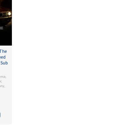
 The
yed
 Sub
ama
,
r
,
any
,
l
dson