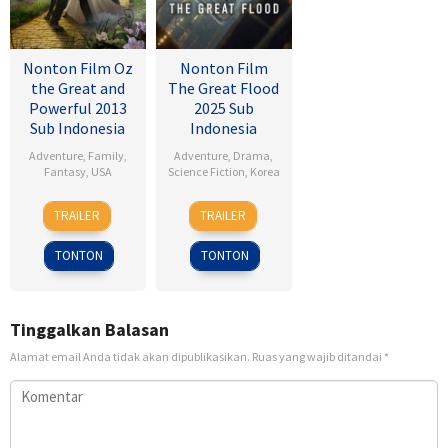
Nonton Film Oz
Nonton Film
the Great and
The Great Flood
Powerful 2013
2025 Sub
Sub Indonesia
Indonesia
Adventure
,
Family
,
Adventure
,
Drama
,
Fantasy
,
USA
Science Fiction
,
Korea
7
Sam
18
Kim
TRAILER
TRAILER
Mar
Raimi
Sep
Byung-
2013
2025
woo
TONTON
TONTON
Tinggalkan Balasan
Alamat email Anda tidak akan dipublikasikan.
Ruas yang wajib ditandai
*