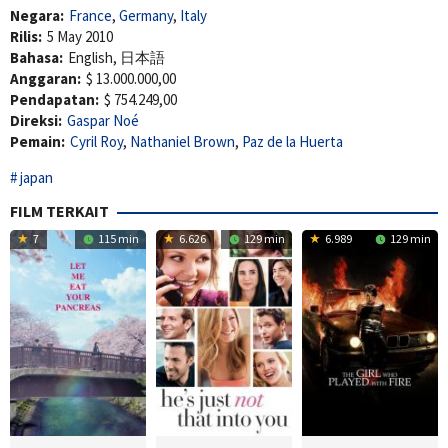
Negara:
France
,
Germany
,
Italy
Rilis:
5 May 2010
Bahasa:
English, 日本語
Anggaran:
$ 13.000.000,00
Pendapatan:
$ 754.249,00
Direksi:
Gaspar Noé
Pemain:
Cyril Roy
,
Nathaniel Brown
,
Paz de la Huerta
japan
FILM TERKAIT
7
115 min
6.626
129 min
6.989
129 min