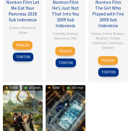
Nonton Film Let
Nonton Film
Nonton Film
Me Eat Your
He’s Just Not
The Girl Who
Pancreas 2018
That Into You
Played with Fire
Sub Indonesia
2009 Sub
2009 Sub
Indonesia
Indonesia
Drama
,
Romance
,
Japan
Comedy
,
Drama
,
Action
,
Crime
,
Drama
,
Romance
,
USA
Mystery
,
Thriller
,
28
Sho
Denmark
,
Germany
,
TRAILER
6
Ken
Sweden
Jul
Tsukikawa
TRAILER
Feb
Kwapis
2017
TONTON
18
Daniel
2009
TRAILER
TONTON
Sep
Alfredson
2009
TONTON
5.938
130 min
5.987
107 min