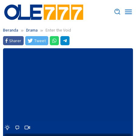
Loncat
ke
konten
Beranda
Drama
Enter the Void
Sharer
Tweet