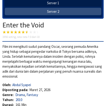
Server 1
Server 2
Enter the Void
1956
voting, rata-rata
7.0
dari 10
Film ini mengikuti sudut pandang Oscar, seorang pemuda Amerika
yang hidup sebagai pengedar narkoba di Tokyo bersama adiknya,
Linda. Setelah kematiannya dalam insiden dengan polisi, rohnya
menjelajahi berbagai waktu mengunjungi kenangan masa lalu,
menyaksikan kejadian setelah kematiannya, hingga mengawasi sang
adik dari dunia lain dalam perjalanan yang penuh nuansa surealis dan
emosional.
Oleh:
Abdul Syapei
Diposting pada:
Maret 27, 2026
Genre:
Drama
,
Fantasy
Tahun:
2010
Durasi:
161 Min