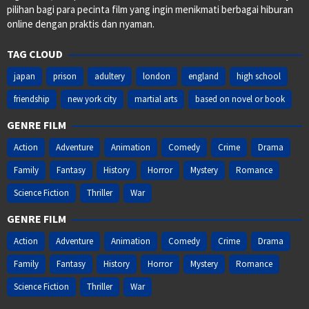
pilihan bagi para pecinta film yang ingin menikmati berbagai hiburan
online dengan praktis dan nyaman.
TAG CLOUD
japan
prison
adultery
london
england
high school
friendship
new york city
martial arts
based on novel or book
GENRE FILM
Action
Adventure
Animation
Comedy
Crime
Drama
Family
Fantasy
History
Horror
Mystery
Romance
Science Fiction
Thriller
War
GENRE FILM
Action
Adventure
Animation
Comedy
Crime
Drama
Family
Fantasy
History
Horror
Mystery
Romance
Science Fiction
Thriller
War