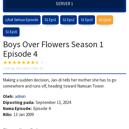
SERVER 1
Lihat Semua Episode
S1 Eps1
S1 Eps2
S1 Eps3
S1 Eps4
S1 Eps5
Boys Over Flowers Season 1
Episode 4
1
voting, rata-rata
8.0
dari 10
Making a sudden decision, Jan-di tells her mother she has to go
somewhere and runs off, heading toward Namsan Tower.
Oleh:
admin
Diposting pada:
September 13, 2024
Nama Episode:
Episode 4
Rilis:
13 Jan 2009