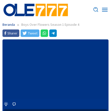
Loncat
ke
konten
Beranda
Boys Over Flowers Season 1 Episode 4
Sharer
Tweet