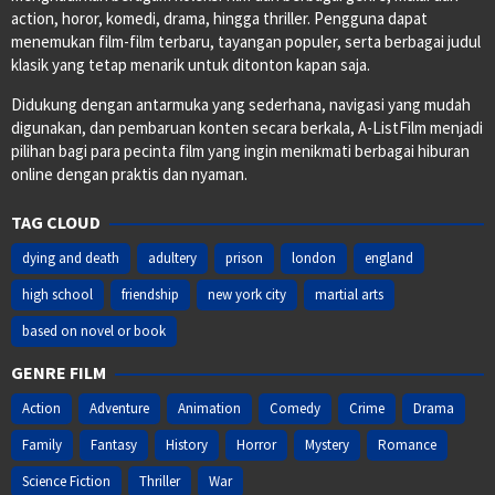
action, horor, komedi, drama, hingga thriller. Pengguna dapat
menemukan film-film terbaru, tayangan populer, serta berbagai judul
klasik yang tetap menarik untuk ditonton kapan saja.
Didukung dengan antarmuka yang sederhana, navigasi yang mudah
digunakan, dan pembaruan konten secara berkala, A-ListFilm menjadi
pilihan bagi para pecinta film yang ingin menikmati berbagai hiburan
online dengan praktis dan nyaman.
TAG CLOUD
dying and death
adultery
prison
london
england
high school
friendship
new york city
martial arts
based on novel or book
GENRE FILM
Action
Adventure
Animation
Comedy
Crime
Drama
Family
Fantasy
History
Horror
Mystery
Romance
Science Fiction
Thriller
War