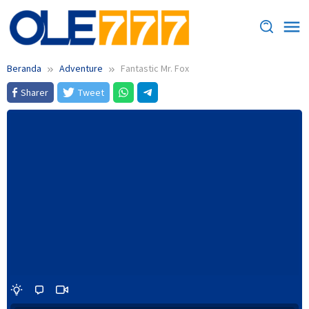
Loncat
ke
konten
Beranda
Adventure
Fantastic Mr. Fox
Sharer
Tweet