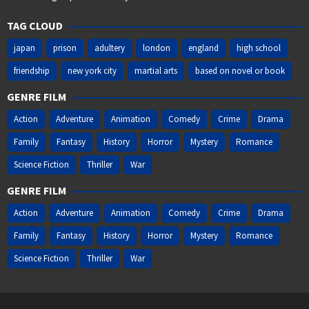
TAG CLOUD
japan
prison
adultery
london
england
high school
friendship
new york city
martial arts
based on novel or book
GENRE FILM
Action
Adventure
Animation
Comedy
Crime
Drama
Family
Fantasy
History
Horror
Mystery
Romance
Science Fiction
Thriller
War
GENRE FILM
Action
Adventure
Animation
Comedy
Crime
Drama
Family
Fantasy
History
Horror
Mystery
Romance
Science Fiction
Thriller
War