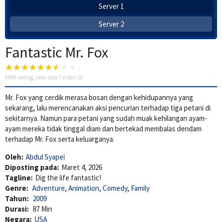
Server 1
Server 2
Fantastic Mr. Fox
5966
voting, rata-rata
7.0
dari 10
Mr. Fox yang cerdik merasa bosan dengan kehidupannya yang
sekarang, lalu merencanakan aksi pencurian terhadap tiga petani di
sekitarnya. Namun para petani yang sudah muak kehilangan ayam-
ayam mereka tidak tinggal diam dan bertekad membalas dendam
terhadap Mr. Fox serta keluarganya.
Oleh:
Abdul Syapei
Diposting pada:
Maret 4, 2026
Tagline:
Dig the life fantastic!
Genre:
Adventure
,
Animation
,
Comedy
,
Family
Tahun:
2009
Durasi:
87 Min
Negara:
USA