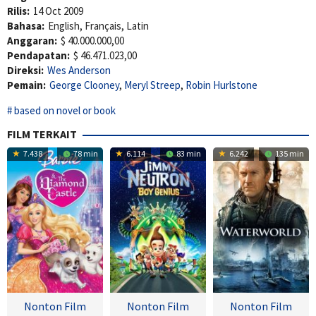
Rilis:
14 Oct 2009
Bahasa:
English, Français, Latin
Anggaran:
$ 40.000.000,00
Pendapatan:
$ 46.471.023,00
Direksi:
Wes Anderson
Pemain:
George Clooney
,
Meryl Streep
,
Robin Hurlstone
based on novel or book
FILM TERKAIT
7.438
78 min
6.114
83 min
6.242
135 min
Nonton Film
Nonton Film
Nonton Film