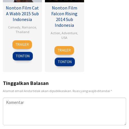
Nonton Film Cat
Nonton Film
A Wabb 2015 Sub
Falcon Rising
Indonesia
2014 Sub
Indonesia
Comedy
,
Romance
,
Thailand
Action
,
Adventure
,
USA
4
Nareubadee
TRAILER
5
Ernie
Mar
Wetchakam
TRAILER
Sep
Barbarash
2015
TONTON
2014
TONTON
Tinggalkan Balasan
Alamat email Anda tidak akan dipublikasikan.
Ruas yang wajib ditandai
*