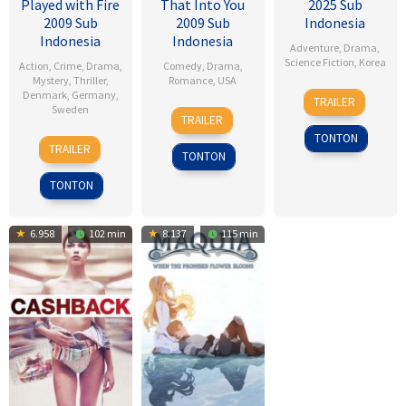
Played with Fire
That Into You
2025 Sub
2009 Sub
2009 Sub
Indonesia
Indonesia
Indonesia
Adventure
,
Drama
,
Science Fiction
,
Korea
Action
,
Crime
,
Drama
,
Comedy
,
Drama
,
Mystery
,
Thriller
,
Romance
,
USA
18
Kim
Denmark
,
Germany
,
TRAILER
Sweden
6
Ken
Sep
Byung-
TRAILER
Feb
Kwapis
2025
woo
TONTON
18
Daniel
2009
TRAILER
TONTON
Sep
Alfredson
2009
TONTON
6.958
102 min
8.137
115 min