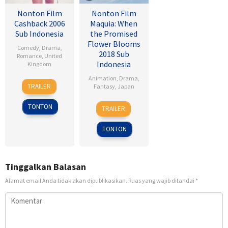
Nonton Film
Nonton Film
Cashback 2006
Maquia: When
Sub Indonesia
the Promised
Flower Blooms
Comedy
,
Drama
,
2018 Sub
Romance
,
United
Indonesia
Kingdom
Animation
,
Drama
,
17
Sean
TRAILER
Fantasy
,
Japan
Jan
Ellis
2007
24
Heo
TONTON
TRAILER
Feb
Jong
2018
TONTON
Tinggalkan Balasan
Alamat email Anda tidak akan dipublikasikan.
Ruas yang wajib ditandai
*