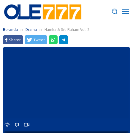
Loncat
ke
konten
Beranda
Drama
Hamka & Siti Raham Vol. 2
Sharer
Tweet