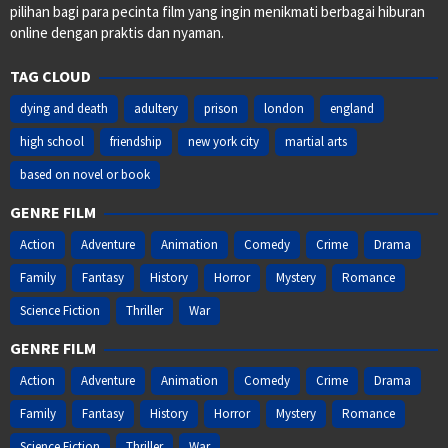
pilihan bagi para pecinta film yang ingin menikmati berbagai hiburan
online dengan praktis dan nyaman.
TAG CLOUD
dying and death
adultery
prison
london
england
high school
friendship
new york city
martial arts
based on novel or book
GENRE FILM
Action
Adventure
Animation
Comedy
Crime
Drama
Family
Fantasy
History
Horror
Mystery
Romance
Science Fiction
Thriller
War
GENRE FILM
Action
Adventure
Animation
Comedy
Crime
Drama
Family
Fantasy
History
Horror
Mystery
Romance
Science Fiction
Thriller
War