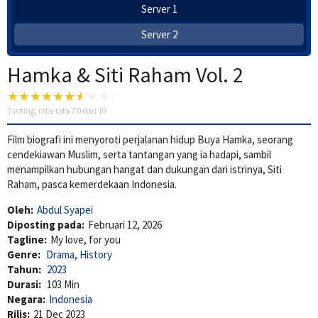
Server 1
Server 2
Hamka & Siti Raham Vol. 2
3
voting, rata-rata
7.0
dari 10
Film biografi ini menyoroti perjalanan hidup Buya Hamka, seorang
cendekiawan Muslim, serta tantangan yang ia hadapi, sambil
menampilkan hubungan hangat dan dukungan dari istrinya, Siti
Raham, pasca kemerdekaan Indonesia.
Oleh:
Abdul Syapei
Diposting pada:
Februari 12, 2026
Tagline:
My love, for you
Genre:
Drama
,
History
Tahun:
2023
Durasi:
103 Min
Negara:
Indonesia
Rilis:
21 Dec 2023