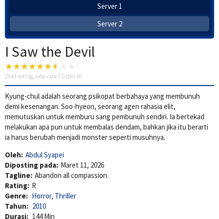
Server 1
Server 2
I Saw the Devil
2941
voting, rata-rata
7.0
dari 10
Kyung-chul adalah seorang psikopat berbahaya yang membunuh
demi kesenangan. Soo-hyeon, seorang agen rahasia elit,
memutuskan untuk memburu sang pembunuh sendiri. Ia bertekad
melakukan apa pun untuk membalas dendam, bahkan jika itu berarti
ia harus berubah menjadi monster seperti musuhnya.
Oleh:
Abdul Syapei
Diposting pada:
Maret 11, 2026
Tagline:
Abandon all compassion.
Rating:
R
Genre:
Horror
,
Thriller
Tahun:
2010
Durasi:
144 Min