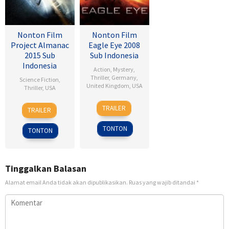
Nonton Film
Nonton Film
Project Almanac
Eagle Eye 2008
2015 Sub
Sub Indonesia
Indonesia
Action
,
Mystery
,
Thriller
,
Germany
,
Science Fiction
,
United Kingdom
,
USA
Thriller
,
USA
25
D.J.
28
Dean
TRAILER
TRAILER
Sep
Caruso
Jan
Israelite
2008
2015
TONTON
TONTON
Tinggalkan Balasan
Alamat email Anda tidak akan dipublikasikan.
Ruas yang wajib ditandai
*