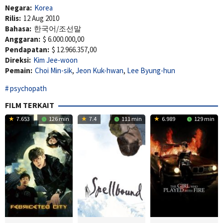
Negara:
Korea
Rilis:
12 Aug 2010
Bahasa:
한국어/조선말
Anggaran:
$ 6.000.000,00
Pendapatan:
$ 12.966.357,00
Direksi:
Kim Jee-woon
Pemain:
Choi Min-sik
,
Jeon Kuk-hwan
,
Lee Byung-hun
psychopath
FILM TERKAIT
7.653
126 min
7.4
111 min
6.989
129 min