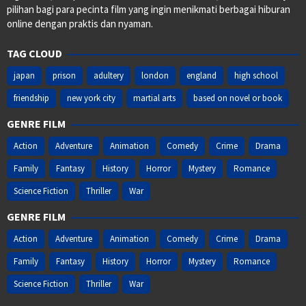
pilihan bagi para pecinta film yang ingin menikmati berbagai hiburan
online dengan praktis dan nyaman.
TAG CLOUD
japan
prison
adultery
london
england
high school
friendship
new york city
martial arts
based on novel or book
GENRE FILM
Action
Adventure
Animation
Comedy
Crime
Drama
Family
Fantasy
History
Horror
Mystery
Romance
Science Fiction
Thriller
War
GENRE FILM
Action
Adventure
Animation
Comedy
Crime
Drama
Family
Fantasy
History
Horror
Mystery
Romance
Science Fiction
Thriller
War