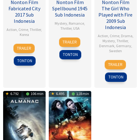
Nonton Film
Nonton Film
Nonton Film
Fabricated City
Spellbound 1945
The Girl Who
2017 Sub
Sub Indonesia
Played with Fire
Indonesia
2009 Sub
Mystery
,
Romance
,
Indonesia
Thriller
,
USA
Action
,
Crime
,
Thriller
,
Korea
Action
,
Crime
,
Drama
,
8
Alfred
Mystery
,
Thriller
,
TRAILER
9
Lee
Nov
Hitchcock
Denmark
,
Germany
,
TRAILER
Sweden
Feb
Hu-
1945
TONTON
2017
bin
TONTON
18
Daniel
TRAILER
Sep
Alfredson
2009
TONTON
6.792
106 min
6.495
118 min