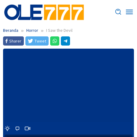
Loncat
ke
konten
Beranda
Horror
I Saw the Devil
Sharer
Tweet