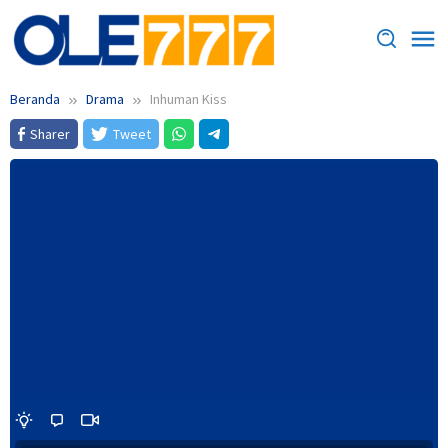
Loncat
ke
konten
Beranda
Drama
Inhuman Kiss
Sharer
Tweet