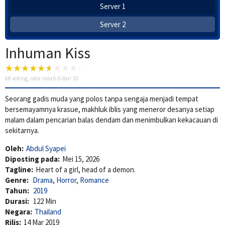
Server 1
Server 2
Inhuman Kiss
68
voting, rata-rata
6.0
dari 10
Seorang gadis muda yang polos tanpa sengaja menjadi tempat
bersemayamnya krasue, makhluk iblis yang meneror desanya setiap
malam dalam pencarian balas dendam dan menimbulkan kekacauan di
sekitarnya.
Oleh:
Abdul Syapei
Diposting pada:
Mei 15, 2026
Tagline:
Heart of a girl, head of a demon.
Genre:
Drama
,
Horror
,
Romance
Tahun:
2019
Durasi:
122 Min
Negara:
Thailand
Rilis:
14 Mar 2019