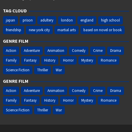
TAG CLOUD
japan
prison
adultery
london
england
high school
friendship
new york city
martial arts
based on novel or book
GENRE FILM
Action
Adventure
Animation
Comedy
Crime
Drama
Family
Fantasy
History
Horror
Mystery
Romance
Science Fiction
Thriller
War
GENRE FILM
Action
Adventure
Animation
Comedy
Crime
Drama
Family
Fantasy
History
Horror
Mystery
Romance
Science Fiction
Thriller
War