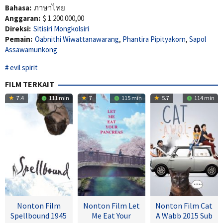
Bahasa:
ภาษาไทย
Anggaran:
$ 1.200.000,00
Direksi:
Sitisiri Mongkolsiri
Pemain:
Oabnithi Wiwattanawarang
,
Phantira Pipityakorn
,
Sapol
Assawamunkong
evil spirit
FILM TERKAIT
7.4
111 min
7
115 min
5.7
114 min
Nonton Film
Nonton Film Let
Nonton Film Cat
Spellbound 1945
Me Eat Your
A Wabb 2015 Sub