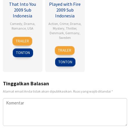
That Into You
Played with Fire
2009 Sub
2009 Sub
Indonesia
Indonesia
Comedy
,
Drama
,
Action
,
Crime
,
Drama
,
Romance
,
USA
Mystery
,
Thriller
,
Denmark
,
Germany
,
6
Ken
Sweden
TRAILER
Feb
Kwapis
18
Daniel
2009
TRAILER
TONTON
Sep
Alfredson
2009
TONTON
Tinggalkan Balasan
Alamat email Anda tidak akan dipublikasikan.
Ruas yang wajib ditandai
*