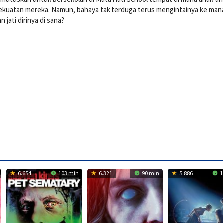
kuatan mereka. Namun, bahaya tak terduga terus mengintainya ke man
jati dirinya di sana?
6.654
103 min
6.321
90 min
5.886
1