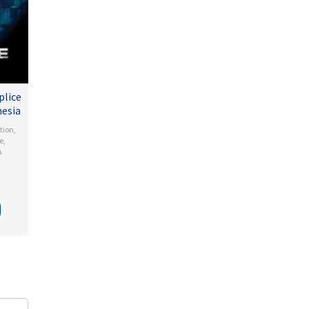
plice
nesia
tion
,
e
,
A
enzo
i