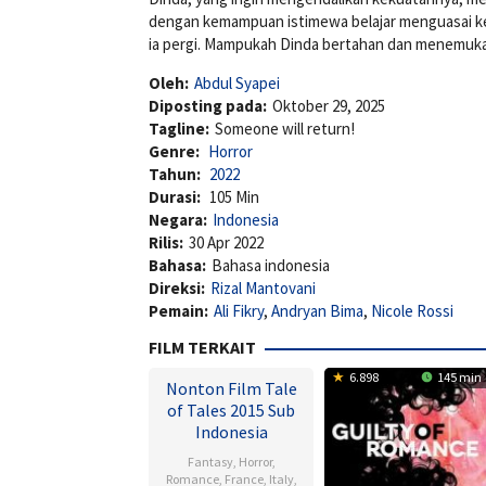
dengan kemampuan istimewa belajar menguasai ke
ia pergi. Mampukah Dinda bertahan dan menemukan 
Oleh:
Abdul Syapei
Diposting pada:
Oktober 29, 2025
Tagline:
Someone will return!
Genre:
Horror
Tahun:
2022
Durasi:
105 Min
Negara:
Indonesia
Rilis:
30 Apr 2022
Bahasa:
Bahasa indonesia
Direksi:
Rizal Mantovani
Pemain:
Ali Fikry
,
Andryan Bima
,
Nicole Rossi
FILM TERKAIT
6.898
145 min
Nonton Film Tale
of Tales 2015 Sub
Indonesia
Fantasy
,
Horror
,
Romance
,
France
,
Italy
,