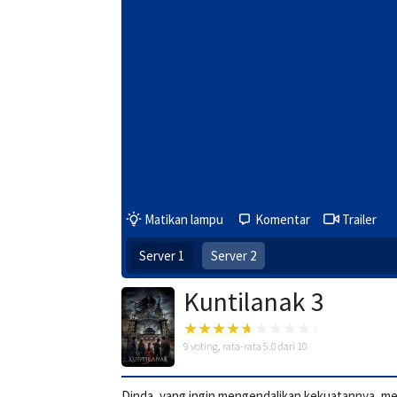
Matikan lampu
Komentar
Trailer
Server 1
Server 2
Kuntilanak 3
9
voting, rata-rata
5.0
dari 10
Dinda, yang ingin mengendalikan kekuatannya, me