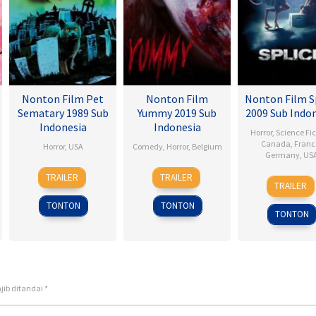
Nonton Film Pet
Nonton Film
Nonton Film S
Sematary 1989 Sub
Yummy 2019 Sub
2009 Sub Indo
Indonesia
Indonesia
Horror
,
Science Fic
Canada
,
Franc
Horror
,
USA
Comedy
,
Horror
,
Belgium
Germany
,
US
21
Mary
13
Lars
TRAILER
TRAILER
3
Vinc
Apr
Lambert
Dec
Damoiseaux
TRAILER
Jun
Natal
1989
2019
TONTON
TONTON
2010
TONTON
jib ditandai
*