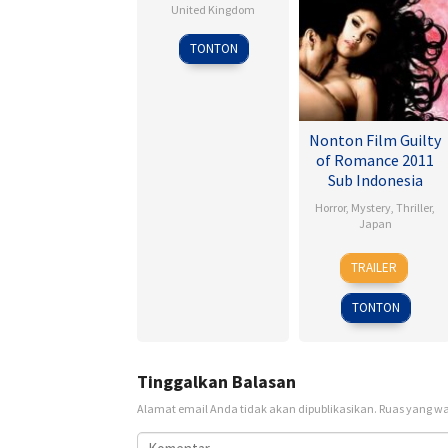
United Kingdom
Matteo
TONTON
Garrone
Nonton Film Guilty
of Romance 2011
Sub Indonesia
Horror
,
Mystery
,
Thriller
,
Japan
30
Sion
TRAILER
Sep
Sono
2011
TONTON
Tinggalkan Balasan
Alamat email Anda tidak akan dipublikasikan.
Ruas yang wa