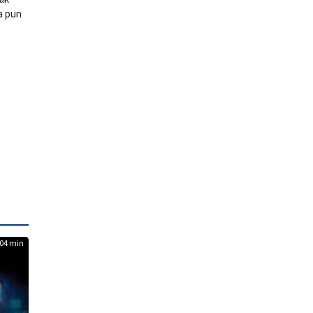
a pun
04 min