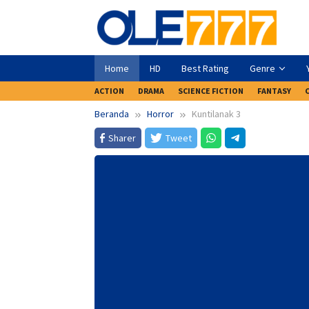
Loncat
ke
konten
Home
HD
Best Rating
Genre
ACTION
DRAMA
SCIENCE FICTION
FANTASY
Beranda
Horror
Kuntilanak 3
Sharer
Tweet