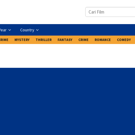
Year
Country
CRIME
MYSTERY
THRILLER
FANTASY
CRIME
ROMANCE
COMEDY