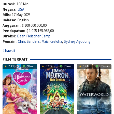
Durasi:
108 Min
Negara:
USA
Rilis:
17 May 2025
Bahasa:
English
Anggaran:
$ 100.000.000,00
Pendapatan:
$ 1.025.165.958,00
Direksi:
Dean Fleischer Camp
Pemain:
Chris Sanders
,
Maia Kealoha
,
Sydney Agudong
hawaii
FILM TERKAIT
7.438
78 min
6.114
83 min
6.242
135 min