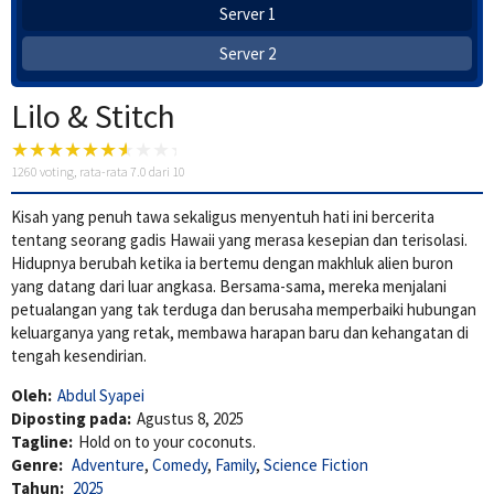
Server 1
Server 2
Lilo & Stitch
1260
voting, rata-rata
7.0
dari 10
Kisah yang penuh tawa sekaligus menyentuh hati ini bercerita
tentang seorang gadis Hawaii yang merasa kesepian dan terisolasi.
Hidupnya berubah ketika ia bertemu dengan makhluk alien buron
yang datang dari luar angkasa. Bersama-sama, mereka menjalani
petualangan yang tak terduga dan berusaha memperbaiki hubungan
keluarganya yang retak, membawa harapan baru dan kehangatan di
tengah kesendirian.
Oleh:
Abdul Syapei
Diposting pada:
Agustus 8, 2025
Tagline:
Hold on to your coconuts.
Genre:
Adventure
,
Comedy
,
Family
,
Science Fiction
Tahun:
2025