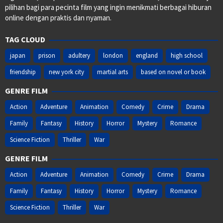
pilihan bagi para pecinta film yang ingin menikmati berbagai hiburan
online dengan praktis dan nyaman.
TAG CLOUD
japan
prison
adultery
london
england
high school
friendship
new york city
martial arts
based on novel or book
GENRE FILM
Action
Adventure
Animation
Comedy
Crime
Drama
Family
Fantasy
History
Horror
Mystery
Romance
Science Fiction
Thriller
War
GENRE FILM
Action
Adventure
Animation
Comedy
Crime
Drama
Family
Fantasy
History
Horror
Mystery
Romance
Science Fiction
Thriller
War