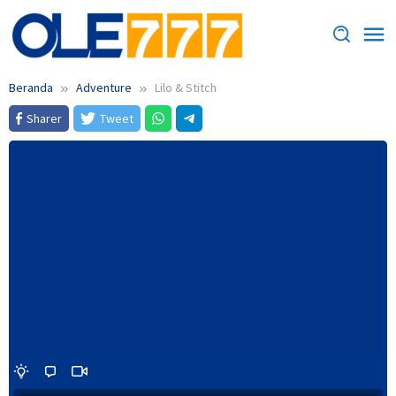
Loncat
ke
konten
Beranda
Adventure
Lilo & Stitch
Sharer
Tweet