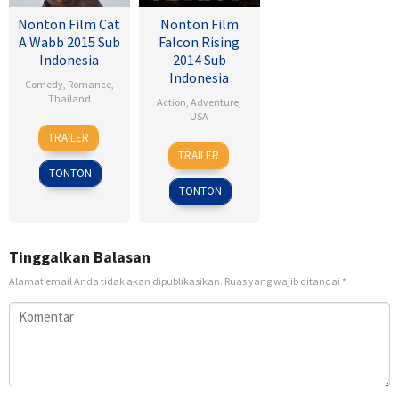
Nonton Film Cat
Nonton Film
A Wabb 2015 Sub
Falcon Rising
Indonesia
2014 Sub
Indonesia
Comedy
,
Romance
,
Thailand
Action
,
Adventure
,
USA
4
Nareubadee
TRAILER
5
Ernie
Mar
Wetchakam
TRAILER
Sep
Barbarash
2015
TONTON
2014
TONTON
Tinggalkan Balasan
Alamat email Anda tidak akan dipublikasikan.
Ruas yang wajib ditandai
*