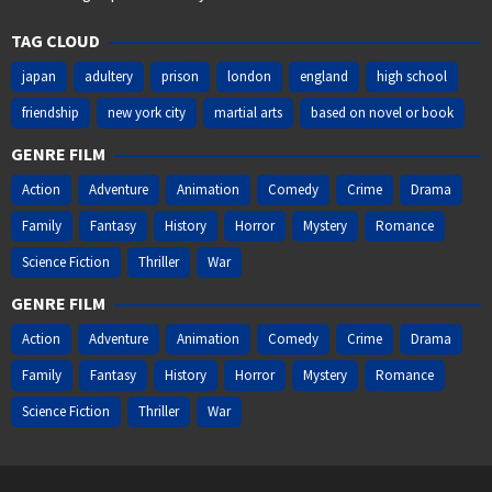
TAG CLOUD
japan
adultery
prison
london
england
high school
friendship
new york city
martial arts
based on novel or book
GENRE FILM
Action
Adventure
Animation
Comedy
Crime
Drama
Family
Fantasy
History
Horror
Mystery
Romance
Science Fiction
Thriller
War
GENRE FILM
Action
Adventure
Animation
Comedy
Crime
Drama
Family
Fantasy
History
Horror
Mystery
Romance
Science Fiction
Thriller
War