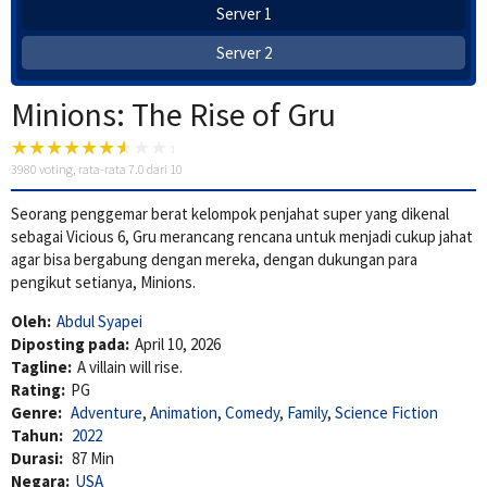
Server 1
Server 2
Minions: The Rise of Gru
3980
voting, rata-rata
7.0
dari 10
Seorang penggemar berat kelompok penjahat super yang dikenal
sebagai Vicious 6, Gru merancang rencana untuk menjadi cukup jahat
agar bisa bergabung dengan mereka, dengan dukungan para
pengikut setianya, Minions.
Oleh:
Abdul Syapei
Diposting pada:
April 10, 2026
Tagline:
A villain will rise.
Rating:
PG
Genre:
Adventure
,
Animation
,
Comedy
,
Family
,
Science Fiction
Tahun:
2022
Durasi:
87 Min
Negara:
USA