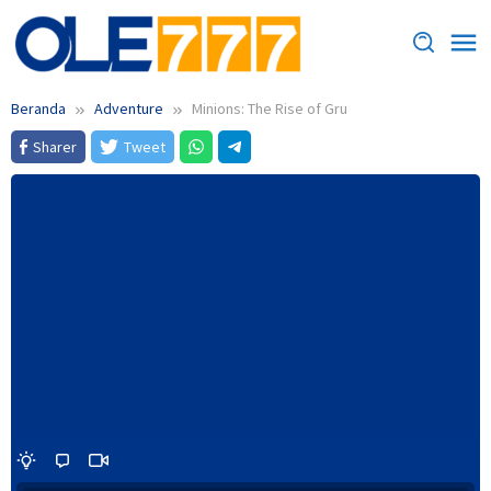
Loncat
ke
konten
Beranda
Adventure
Minions: The Rise of Gru
Sharer
Tweet