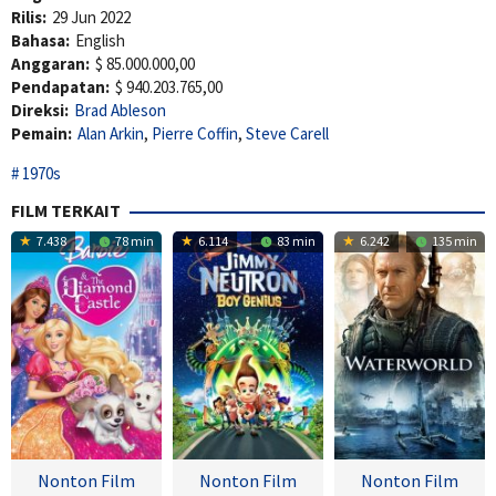
Rilis:
29 Jun 2022
Bahasa:
English
Anggaran:
$ 85.000.000,00
Pendapatan:
$ 940.203.765,00
Direksi:
Brad Ableson
Pemain:
Alan Arkin
,
Pierre Coffin
,
Steve Carell
1970s
FILM TERKAIT
7.438
78 min
6.114
83 min
6.242
135 min
Nonton Film
Nonton Film
Nonton Film