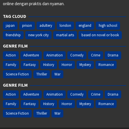
online dengan praktis dan nyaman.
TAG CLOUD
japan
prison
adultery
london
england
high school
friendship
new york city
martial arts
based on novel or book
GENRE FILM
Action
Adventure
Animation
Comedy
Crime
Drama
Family
Fantasy
History
Horror
Mystery
Romance
Science Fiction
Thriller
War
GENRE FILM
Action
Adventure
Animation
Comedy
Crime
Drama
Family
Fantasy
History
Horror
Mystery
Romance
Science Fiction
Thriller
War