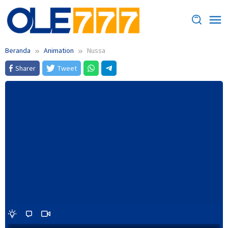
Loncat
ke
konten
Beranda
Animation
Nussa
Sharer
Tweet