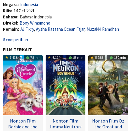
Negara:
Indonesia
Rilis:
14 Oct 2021
Bahasa:
Bahasa indonesia
Direksi:
Bony Wirasmono
Pemain:
Ali Fikry
,
Aysha Razaana Ocean Fajar
,
Muzakki Ramdhan
competition
FILM TERKAIT
7.438
78 min
6.114
83 min
5.938
130 min
Nonton Film
Nonton Film
Nonton Film Oz
Barbie and the
Jimmy Neutron:
the Great and