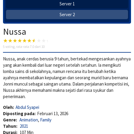
Server 1
Server 2
Nussa
5
voting, rata-rata
7.0
dari 10
Nussa, anak cerdas berusia 9 tahun, bertekad mengesankan ayahnya
yang akan kembali dari luar negeri setelah setahun. Ia mengikuti
lomba sains di sekolahnya, namun rencana itu berubah ketika
ayahnya membatalkan kepulangan dan seorang murid baru bernama
Jonni muncul sebagai saingan utama. Dalam perjalanan kompetisi ini,
Nussa akhirnya memahami makna sejati dari rasa syukur dan
penerimaan.
Oleh:
Abdul Syapei
Diposting pada:
Februari 13, 2026
Genre:
Animation
,
Family
Tahun:
2021
Durasi:
107 Min