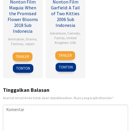
Nonton Film
Nonton Film
Maquia: When
Garfield: A Tail
the Promised
of Two Kitties
Flower Blooms
2006 Sub
2018 Sub
Indonesia
Indonesia
Adventure
,
Comedy
,
Family
,
United
Animation
,
Drama
,
Kingdom
,
USA
Fantasy
,
Japan
15
Tim
24
Heo
TRAILER
TRAILER
Jun
Hill
Feb
Jong
2006
2018
TONTON
TONTON
Tinggalkan Balasan
Alamat email Anda tidak akan dipublikasikan.
Ruas yang wajib ditandai
*