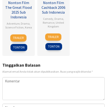
Nonton Film
Nonton Film
The Great Flood
Cashback 2006
2025 Sub
Sub Indonesia
Indonesia
Comedy
,
Drama
,
Romance
,
United
Adventure
,
Drama
,
Kingdom
Science Fiction
,
Korea
17
Sean
18
Kim
TRAILER
TRAILER
Jan
Ellis
Sep
Byung-
2007
2025
woo
TONTON
TONTON
Tinggalkan Balasan
Alamat email Anda tidak akan dipublikasikan.
Ruas yang wajib ditandai
*