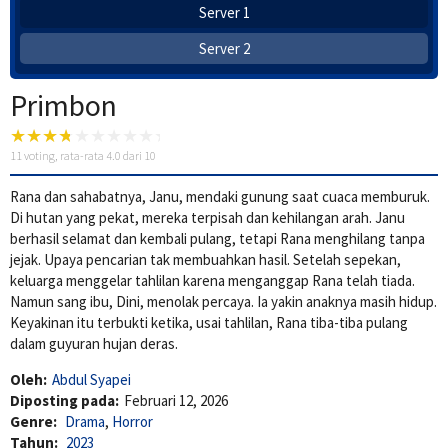
Server 1
Server 2
Primbon
11
voting, rata-rata
4.0
dari 10
Rana dan sahabatnya, Janu, mendaki gunung saat cuaca memburuk.
Di hutan yang pekat, mereka terpisah dan kehilangan arah. Janu
berhasil selamat dan kembali pulang, tetapi Rana menghilang tanpa
jejak. Upaya pencarian tak membuahkan hasil. Setelah sepekan,
keluarga menggelar tahlilan karena menganggap Rana telah tiada.
Namun sang ibu, Dini, menolak percaya. Ia yakin anaknya masih hidup.
Keyakinan itu terbukti ketika, usai tahlilan, Rana tiba-tiba pulang
dalam guyuran hujan deras.
Oleh:
Abdul Syapei
Diposting pada:
Februari 12, 2026
Genre:
Drama
,
Horror
Tahun:
2023