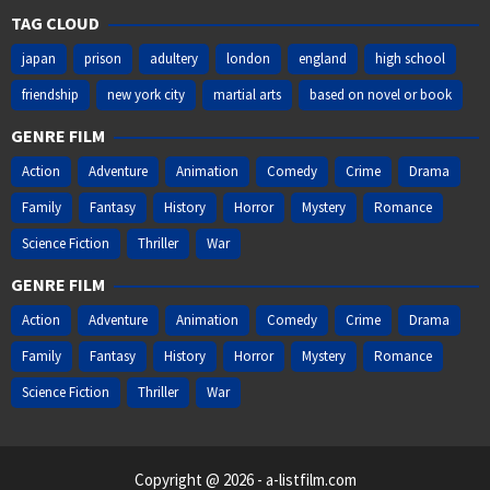
TAG CLOUD
japan
prison
adultery
london
england
high school
friendship
new york city
martial arts
based on novel or book
GENRE FILM
Action
Adventure
Animation
Comedy
Crime
Drama
Family
Fantasy
History
Horror
Mystery
Romance
Science Fiction
Thriller
War
GENRE FILM
Action
Adventure
Animation
Comedy
Crime
Drama
Family
Fantasy
History
Horror
Mystery
Romance
Science Fiction
Thriller
War
Copyright @ 2026 - a-listfilm.com