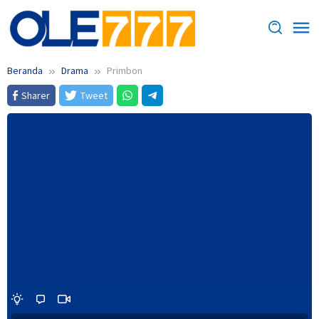
Loncat
ke
konten
Beranda
Drama
Primbon
Sharer
Tweet