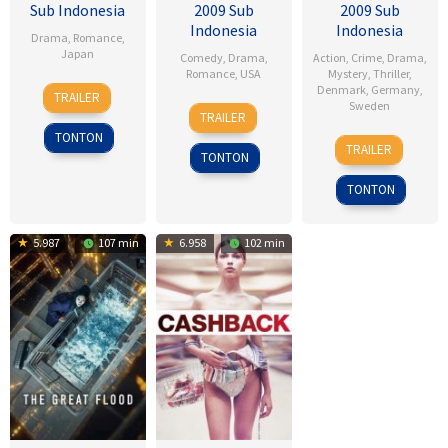
Sub Indonesia
2009 Sub
2009 Sub
Indonesia
Indonesia
Drama
,
Romance
,
Japan
Comedy
,
Drama
,
Action
,
Crime
,
Drama
,
Romance
,
USA
Mystery
,
Thriller
,
28
Sho
Denmark
,
Germany
,
TRAILER
6
Ken
Sweden
Jul
Tsukikawa
TRAILER
Feb
Kwapis
2017
TONTON
18
Daniel
2009
TRAILER
TONTON
Sep
Alfredson
2009
TONTON
5.987
107 min
6.958
102 min