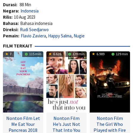
Durasi:
88 Min
Negara:
Indonesia
Rilis:
10 Aug 2023
Bahasa:
Bahasa indonesia
Direksi:
Rudi Soedjarwo
Pemain:
Flavio Zaviera
,
Happy Salma
,
Nugie
FILM TERKAIT
7
115 min
6.626
129 min
6.989
129 min
Nonton Film Let
Nonton Film
Nonton Film
Me Eat Your
He’s Just Not
The Girl Who
Pancreas 2018
That Into You
Played with Fire