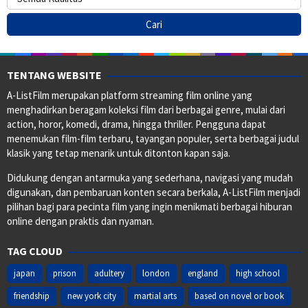
TENTANG WEBSITE
A-ListFilm merupakan platform streaming film online yang
menghadirkan beragam koleksi film dari berbagai genre, mulai dari
action, horor, komedi, drama, hingga thriller. Pengguna dapat
menemukan film-film terbaru, tayangan populer, serta berbagai judul
klasik yang tetap menarik untuk ditonton kapan saja.
Didukung dengan antarmuka yang sederhana, navigasi yang mudah
digunakan, dan pembaruan konten secara berkala, A-ListFilm menjadi
pilihan bagi para pecinta film yang ingin menikmati berbagai hiburan
online dengan praktis dan nyaman.
TAG CLOUD
japan
prison
adultery
london
england
high school
friendship
new york city
martial arts
based on novel or book