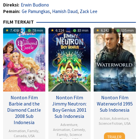
Direksi:
Erwin Budiono
Pemain:
Ge Pamungkas
,
Hamish Daud
,
Zack Lee
FILM TERKAIT
7.438
78 min
6.114
83 min
6.242
135 min
Nonton Film
Nonton Film
Nonton Film
Barbie and the
Jimmy Neutron:
Waterworld 1995
Diamond Castle
Boy Genius 2001
Sub Indonesia
2008 Sub
Sub Indonesia
Action
,
Adventure
,
Indonesia
Science Fiction
,
USA
Adventure
,
Animation
,
Comedy
,
Animation
,
Family
,
28
Kevin
Family
,
Science
Canada
,
USA
TRAILER