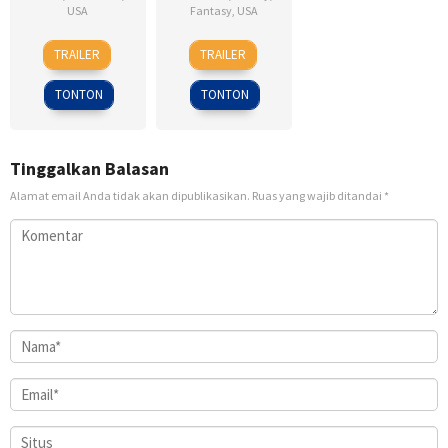
USA
Fantasy
,
USA
5
Ernie
7
Sam
TRAILER
TRAILER
Sep
Barbarash
Mar
Raimi
2014
2013
TONTON
TONTON
Tinggalkan Balasan
Alamat email Anda tidak akan dipublikasikan.
Ruas yang wajib ditandai
*