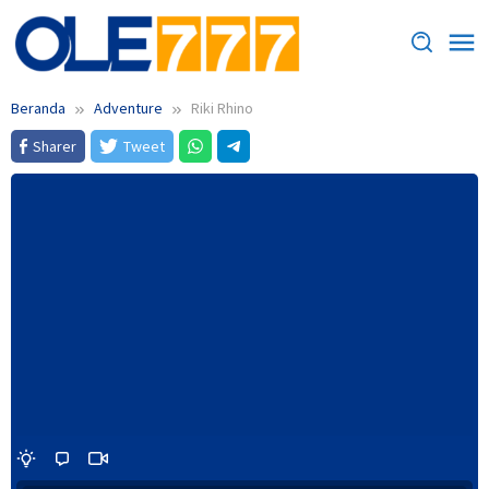
Loncat
ke
konten
Beranda
Adventure
Riki Rhino
Sharer
Tweet