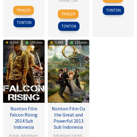
Fiction
,
USA
Jul
Reynolds
3
Gino
1995
TRAILER
TONTON
14
John
Sep
Nichele
TRAILER
Dec
A.
2008
TONTON
2001
Davis
TONTON
6.344
103 min
5.938
130 min
Nonton Film
Nonton Film Oz
Falcon Rising
the Great and
2014 Sub
Powerful 2013
Indonesia
Sub Indonesia
Action
,
Adventure
,
Adventure
,
Family
,