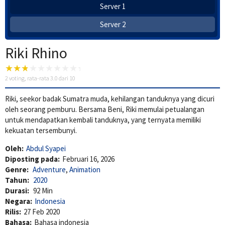
Server 1
Server 2
Riki Rhino
2
voting, rata-rata
3.0
dari 10
Riki, seekor badak Sumatra muda, kehilangan tanduknya yang dicuri
oleh seorang pemburu. Bersama Beni, Riki memulai petualangan
untuk mendapatkan kembali tanduknya, yang ternyata memiliki
kekuatan tersembunyi.
Oleh:
Abdul Syapei
Diposting pada:
Februari 16, 2026
Genre:
Adventure
,
Animation
Tahun:
2020
Durasi:
92 Min
Negara:
Indonesia
Rilis:
27 Feb 2020
Bahasa:
Bahasa indonesia