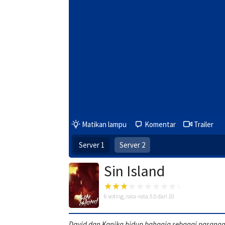
Matikan lampu
Komentar
Trailer
Server 1
Server 2
Sin Island
6
voting, rata-rata
3.0
dari 10
David dan Kanika hidup bahagia sebagai pasanga