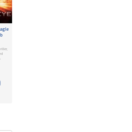
agle
ub
riller
,
ed
A
so