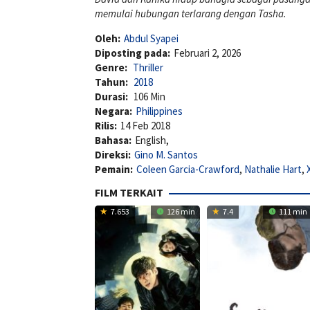
memulai hubungan terlarang dengan Tasha.
Oleh:
Abdul Syapei
Diposting pada:
Februari 2, 2026
Genre:
Thriller
Tahun:
2018
Durasi:
106 Min
Negara:
Philippines
Rilis:
14 Feb 2018
Bahasa:
English,
Direksi:
Gino M. Santos
Pemain:
Coleen Garcia-Crawford
,
Nathalie Hart
,
FILM TERKAIT
7.653
126 min
7.4
111 min