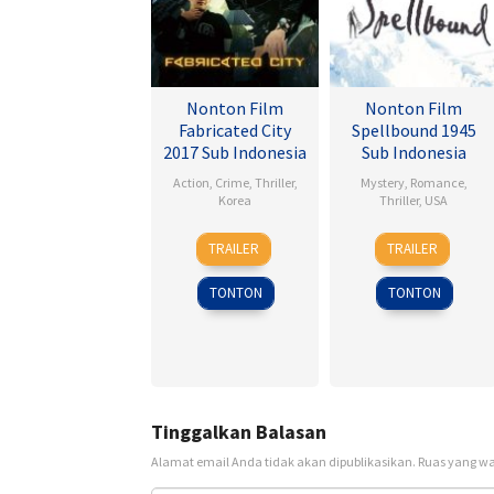
Nonton Film
Nonton Film
Fabricated City
Spellbound 1945
2017 Sub Indonesia
Sub Indonesia
Action
,
Crime
,
Thriller
,
Mystery
,
Romance
,
Korea
Thriller
,
USA
9
Lee
8
Alfred
TRAILER
TRAILER
Feb
Hu-
Nov
Hitchcock
2017
bin
1945
TONTON
TONTON
Tinggalkan Balasan
Alamat email Anda tidak akan dipublikasikan.
Ruas yang wa