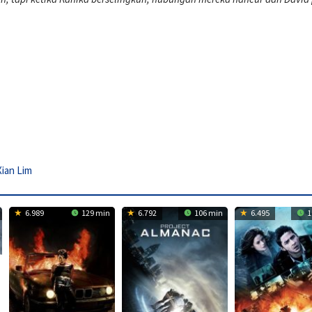
Xian Lim
6.989
129 min
6.792
106 min
6.495
1