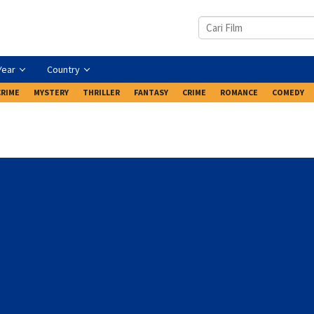
Year
Country
CRIME
MYSTERY
THRILLER
FANTASY
CRIME
ROMANCE
COMEDY