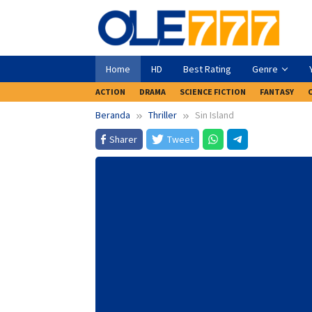
Loncat
ke
konten
Home
HD
Best Rating
Genre
ACTION
DRAMA
SCIENCE FICTION
FANTASY
Beranda
Thriller
Sin Island
Sharer
Tweet