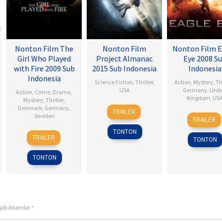
Nonton Film The
Nonton Film
Nonton Film E
Girl Who Played
Project Almanac
Eye 2008 S
with Fire 2009 Sub
2015 Sub Indonesia
Indonesia
Indonesia
Science Fiction
,
Thriller
,
Action
,
Mystery
,
Th
USA
Germany
,
Unit
Action
,
Crime
,
Drama
,
Kingdom
,
US
Mystery
,
Thriller
,
28
Dean
Denmark
,
Germany
,
TRAILER
25
D.J.
Sweden
Jan
Israelite
TRAILER
Sep
Caru
2015
TONTON
18
Daniel
2008
TRAILER
TONTON
Sep
Alfredson
2009
TONTON
jib ditandai
*