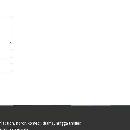
action, horor, komedi, drama, hingga thriller.
nton kapan saja.