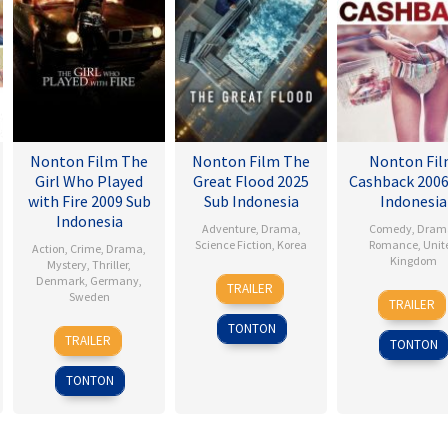
Nonton Film The
Nonton Film The
Nonton Fi
Girl Who Played
Great Flood 2025
Cashback 2006
with Fire 2009 Sub
Sub Indonesia
Indonesia
Indonesia
Adventure
,
Drama
,
Comedy
,
Dram
Science Fiction
,
Korea
Romance
,
Unit
Action
,
Crime
,
Drama
,
Kingdom
Mystery
,
Thriller
,
18
Kim
Denmark
,
Germany
,
TRAILER
17
Sean
Sweden
Sep
Byung-
TRAILER
Jan
Ellis
2025
woo
TONTON
18
Daniel
2007
TRAILER
TONTON
Sep
Alfredson
2009
TONTON