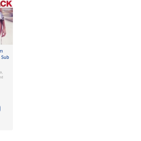
lm
 Sub
a
,
ed