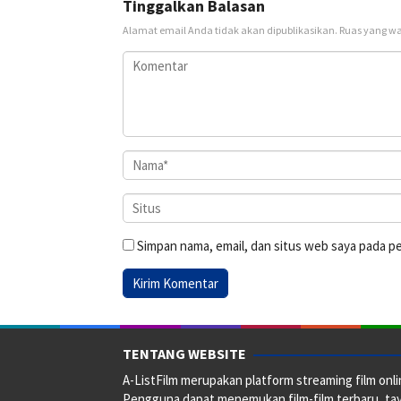
Tinggalkan Balasan
Alamat email Anda tidak akan dipublikasikan.
Ruas yang wa
Simpan nama, email, dan situs web saya pada p
TENTANG WEBSITE
A-ListFilm merupakan platform streaming film onlin
Pengguna dapat menemukan film-film terbaru, taya