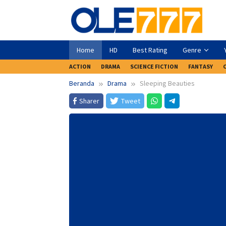
Loncat
ke
konten
Home
HD
Best Rating
Genre
ACTION
DRAMA
SCIENCE FICTION
FANTASY
Beranda
Drama
Sleeping Beauties
Sharer
Tweet