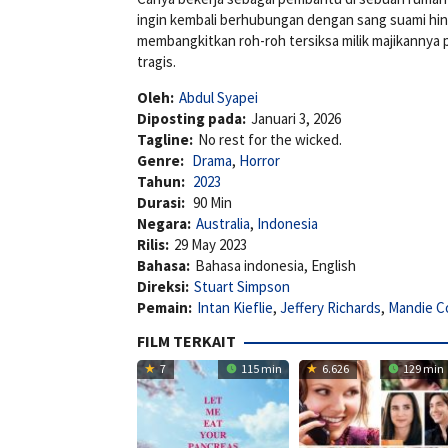
ingin kembali berhubungan dengan sang suami hin
membangkitkan roh-roh tersiksa milik majikannya
tragis.
Oleh:
Abdul Syapei
Diposting pada:
Januari 3, 2026
Tagline:
No rest for the wicked.
Genre:
Drama
,
Horror
Tahun:
2023
Durasi:
90 Min
Negara:
Australia
,
Indonesia
Rilis:
29 May 2023
Bahasa:
Bahasa indonesia, English
Direksi:
Stuart Simpson
Pemain:
Intan Kieflie
,
Jeffery Richards
,
Mandie 
FILM TERKAIT
7
115 min
6.626
129 min