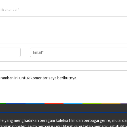
jib ditandai
*
eramban ini untuk komentar saya berikutnya.
e yang menghadirkan beragam koleksi film dari berbagai genre, mulai dari 
ngan populer, serta berbagai judul klasik yang tetap menarik untuk dito