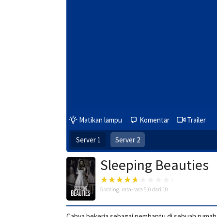
Matikan lampu
Komentar
Trailer
Server 1
Server 2
Sleeping Beauties
5
voting, rata-rata
5.0
dari 10
Cahya bekerja sebagai pembantu di sebuah rumah t