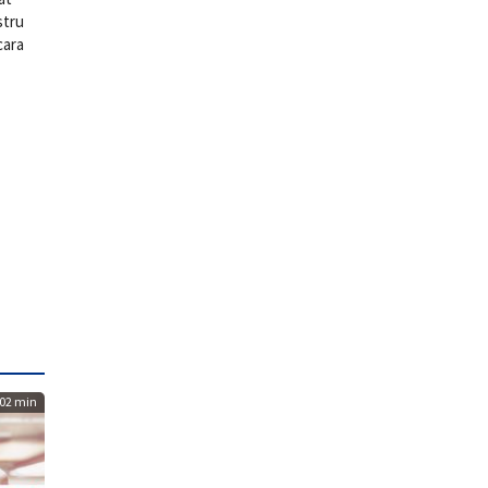
stru
cara
02 min