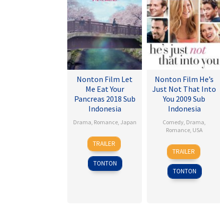
Nonton Film Let
Nonton Film He’s
Me Eat Your
Just Not That Into
Pancreas 2018 Sub
You 2009 Sub
Indonesia
Indonesia
Drama
,
Romance
,
Japan
Comedy
,
Drama
,
Romance
,
USA
28
Sho
TRAILER
6
Ken
Jul
Tsukikawa
TRAILER
Feb
Kwapis
2017
TONTON
2009
TONTON