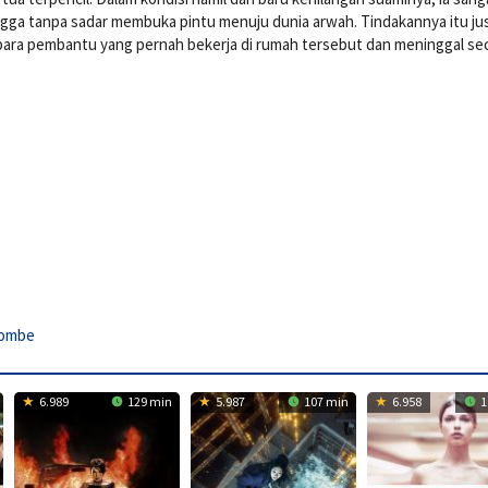
gga tanpa sadar membuka pintu menuju dunia arwah. Tindakannya itu ju
 para pembantu yang pernah bekerja di rumah tersebut dan meninggal se
Combe
6.989
129 min
5.987
107 min
6.958
1