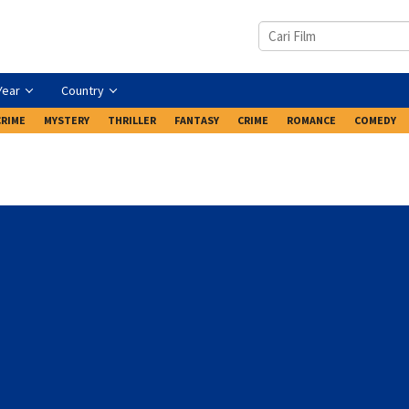
Year
Country
CRIME
MYSTERY
THRILLER
FANTASY
CRIME
ROMANCE
COMEDY