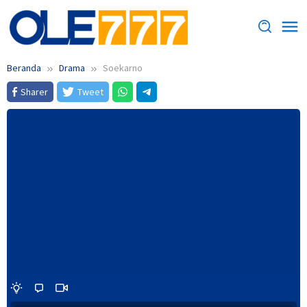
Loncat
ke
konten
Beranda
Drama
Soekarno
Sharer
Tweet