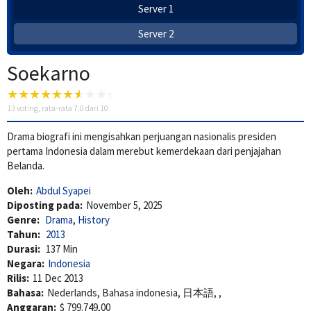
Server 1
Server 2
Soekarno
13
voting, rata-rata
7.0
dari 10
Drama biografi ini mengisahkan perjuangan nasionalis presiden
pertama Indonesia dalam merebut kemerdekaan dari penjajahan
Belanda.
Oleh:
Abdul Syapei
Diposting pada:
November 5, 2025
Genre:
Drama
,
History
Tahun:
2013
Durasi:
137 Min
Negara:
Indonesia
Rilis:
11 Dec 2013
Bahasa:
Nederlands, Bahasa indonesia, 日本語, ,
Anggaran:
$ 799.749,00