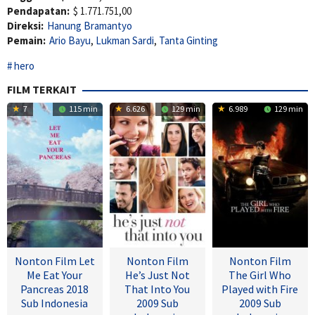
Pendapatan:
$ 1.771.751,00
Direksi:
Hanung Bramantyo
Pemain:
Ario Bayu
,
Lukman Sardi
,
Tanta Ginting
hero
FILM TERKAIT
7
115 min
6.626
129 min
6.989
129 min
Nonton Film Let
Nonton Film
Nonton Film
Me Eat Your
He’s Just Not
The Girl Who
Pancreas 2018
That Into You
Played with Fire
Sub Indonesia
2009 Sub
2009 Sub