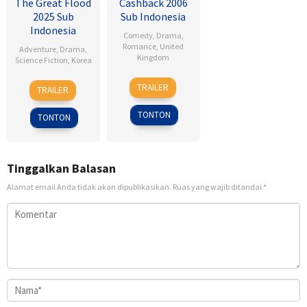
The Great Flood
Cashback 2006
2025 Sub
Sub Indonesia
Indonesia
Comedy
,
Drama
,
Romance
,
United
Adventure
,
Drama
,
Kingdom
Science Fiction
,
Korea
17
Sean
18
Kim
TRAILER
TRAILER
Jan
Ellis
Sep
Byung-
2007
2025
woo
TONTON
TONTON
Tinggalkan Balasan
Alamat email Anda tidak akan dipublikasikan.
Ruas yang wajib ditandai
*