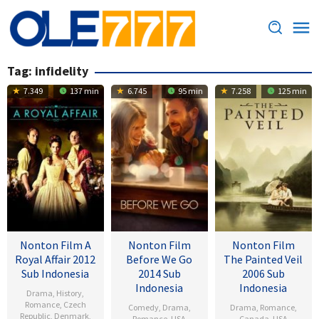
Loncat
ke
konten
Tag:
infidelity
7.349
137 min
6.745
95 min
7.258
125 min
Nonton Film A
Nonton Film
Nonton Film
Royal Affair 2012
Before We Go
The Painted Veil
Sub Indonesia
2014 Sub
2006 Sub
Indonesia
Indonesia
Drama
,
History
,
Romance
,
Czech
Comedy
,
Drama
,
Drama
,
Romance
,
Republic
,
Denmark
,
Romance
,
USA
Canada
,
USA