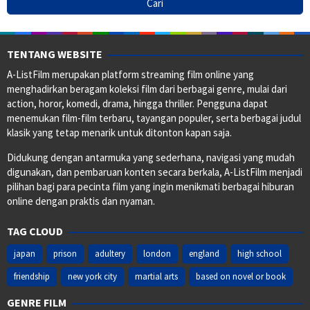
TENTANG WEBSITE
A-ListFilm merupakan platform streaming film online yang
menghadirkan beragam koleksi film dari berbagai genre, mulai dari
action, horor, komedi, drama, hingga thriller. Pengguna dapat
menemukan film-film terbaru, tayangan populer, serta berbagai judul
klasik yang tetap menarik untuk ditonton kapan saja.
Didukung dengan antarmuka yang sederhana, navigasi yang mudah
digunakan, dan pembaruan konten secara berkala, A-ListFilm menjadi
pilihan bagi para pecinta film yang ingin menikmati berbagai hiburan
online dengan praktis dan nyaman.
TAG CLOUD
japan
prison
adultery
london
england
high school
friendship
new york city
martial arts
based on novel or book
GENRE FILM