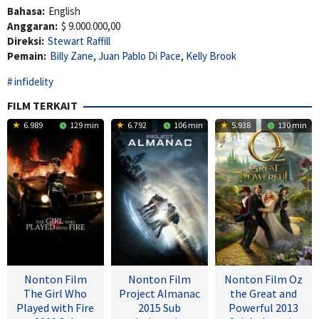
Bahasa:
English
Anggaran:
$ 9.000.000,00
Direksi:
Stewart Raffill
Pemain:
Billy Zane
,
Juan Pablo Di Pace
,
Kelly Brook
infidelity
FILM TERKAIT
6.989
129 min
6.792
106 min
5.938
130 min
Nonton Film
Nonton Film
Nonton Film Oz
The Girl Who
Project Almanac
the Great and
Played with Fire
2015 Sub
Powerful 2013