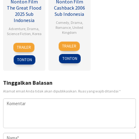
Nonton Film
Nonton Film
The Great Flood
Cashback 2006
2025 Sub
Sub Indonesia
Indonesia
Comedy
,
Drama
,
Romance
,
United
Adventure
,
Drama
,
Kingdom
Science Fiction
,
Korea
17
Sean
18
Kim
TRAILER
TRAILER
Jan
Ellis
Sep
Byung-
2007
2025
woo
TONTON
TONTON
Tinggalkan Balasan
Alamat email Anda tidak akan dipublikasikan.
Ruas yang wajib ditandai
*