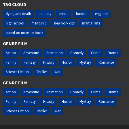
TAG CLOUD
dying and death
adultery
prison
london
england
high school
friendship
new york city
martial arts
based on novel or book
GENRE FILM
Action
Adventure
Animation
Comedy
Crime
Drama
Family
Fantasy
History
Horror
Mystery
Romance
Science Fiction
Thriller
War
GENRE FILM
Action
Adventure
Animation
Comedy
Crime
Drama
Family
Fantasy
History
Horror
Mystery
Romance
Science Fiction
Thriller
War