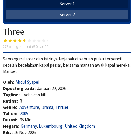
Server 1
Server 2
Three
277
voting, rata-rata
5.0
dari 10
Seorang miliarder dan istrinya terjebak di sebuah pulau terpencil
setelah kecelakaan kapal pesiar, bersama mantan awak kapal mereka,
Manuel.
Oleh:
Abdul Syapei
Diposting pada:
Januari 29, 2026
Tagline:
Looks can kill
Rating:
R
Genre:
Adventure
,
Drama
,
Thriller
Tahun:
2005
Durasi:
95 Min
Negara:
Germany
,
Luxembourg
,
United Kingdom
Rilis:
16 Nov 2005