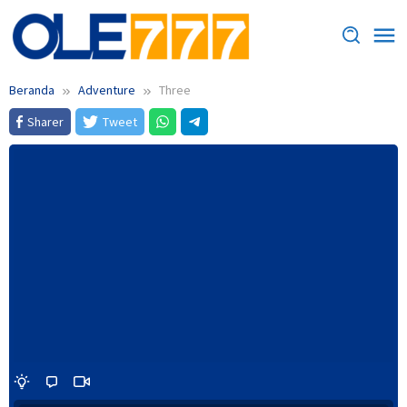
Loncat
ke
konten
Beranda
Adventure
Three
Sharer
Tweet