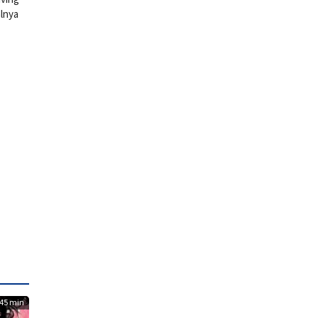
lnya
45 min