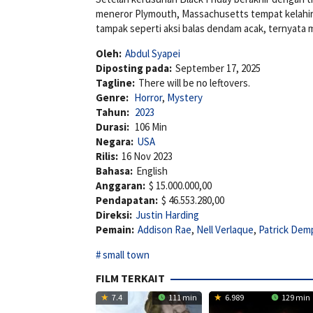
meneror Plymouth, Massachusetts tempat kelahira
tampak seperti aksi balas dendam acak, ternyata m
Oleh:
Abdul Syapei
Diposting pada:
September 17, 2025
Tagline:
There will be no leftovers.
Genre:
Horror
,
Mystery
Tahun:
2023
Durasi:
106 Min
Negara:
USA
Rilis:
16 Nov 2023
Bahasa:
English
Anggaran:
$ 15.000.000,00
Pendapatan:
$ 46.553.280,00
Direksi:
Justin Harding
Pemain:
Addison Rae
,
Nell Verlaque
,
Patrick Dem
small town
FILM TERKAIT
7.4
111 min
6.989
129 min