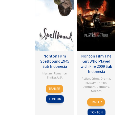
Nonton Film
Nonton Film The
Spellbound 1945
Girl Who Played
Sub Indonesia
with Fire 2009 Sub
Indonesia
Mystery
,
Romance
,
Thriller
,
USA
Action
,
Crime
,
Drama
,
Mystery
,
Thriller
,
8
Alfred
Denmark
,
Germany
,
TRAILER
Sweden
Nov
Hitchcock
1945
TONTON
18
Daniel
TRAILER
Sep
Alfredson
2009
TONTON