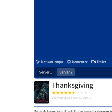
Matikan lampu
Komentar
Trailer
Server 1
Server 2
Thanksgiving
1414
voting, rata-rata
6.0
dari 10
Setelah kerusuhan Black Friday berakhir dengan t