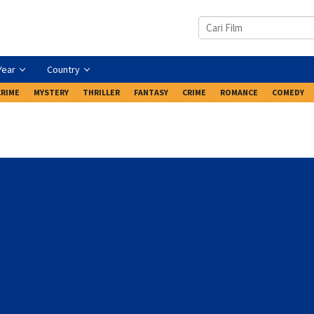
Year
Country
CRIME
MYSTERY
THRILLER
FANTASY
CRIME
ROMANCE
COMEDY