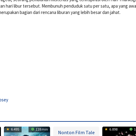
n hari libur tersebut. Membunuh penduduk satu per satu, apa yang awa
erupakan bagian dari rencana liburan yang lebih besar dan jahat.
psey
6.495
118 min
6.898
1
Nonton Film Tale