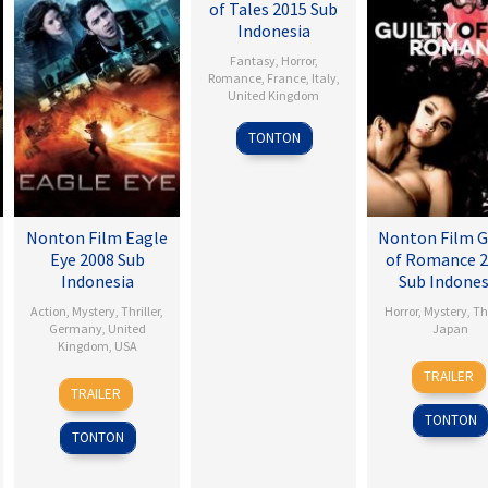
of Tales 2015 Sub
Indonesia
Fantasy
,
Horror
,
Romance
,
France
,
Italy
,
United Kingdom
Matteo
TONTON
Garrone
Nonton Film Eagle
Nonton Film G
Eye 2008 Sub
of Romance 
Indonesia
Sub Indones
Action
,
Mystery
,
Thriller
,
Horror
,
Mystery
,
Thr
Germany
,
United
Japan
Kingdom
,
USA
30
Sion
TRAILER
25
D.J.
Sep
Sono
TRAILER
Sep
Caruso
2011
TONTON
2008
TONTON