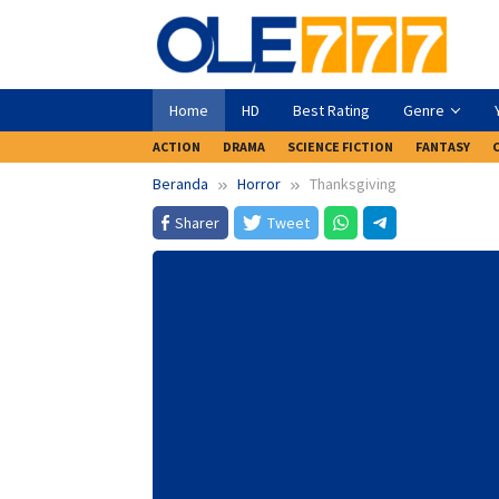
Loncat
ke
konten
Home
HD
Best Rating
Genre
ACTION
DRAMA
SCIENCE FICTION
FANTASY
Beranda
Horror
Thanksgiving
Sharer
Tweet