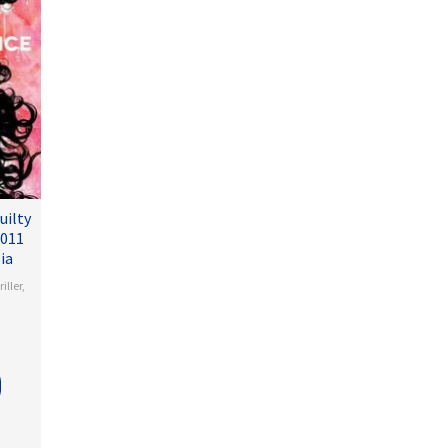
uilty
2011
ia
iller
,