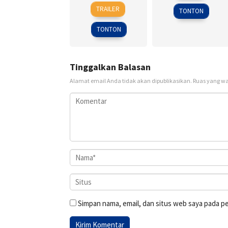
14
John
2017
bin
TRAILER
TONTON
Dec
A.
2001
Davis
TONTON
Tinggalkan Balasan
Alamat email Anda tidak akan dipublikasikan.
Ruas yang wa
Simpan nama, email, dan situs web saya pada p