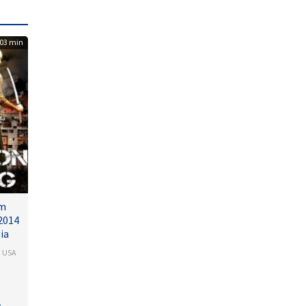
03 min
lm
2014
ia
,
USA
arash