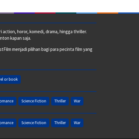
action, horor, komedi, drama, hingga thriller.
nton kapan saja.
ilm menjadi pilihan bagi para pecinta film yang
el or book
omance
Science Fiction
Thriller
War
omance
Science Fiction
Thriller
War