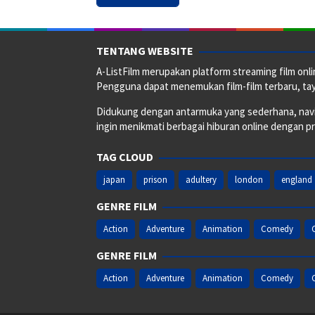
TENTANG WEBSITE
A-ListFilm merupakan platform streaming film onlin
Pengguna dapat menemukan film-film terbaru, taya
Didukung dengan antarmuka yang sederhana, naviga
ingin menikmati berbagai hiburan online dengan p
TAG CLOUD
japan
prison
adultery
london
england
GENRE FILM
Action
Adventure
Animation
Comedy
GENRE FILM
Action
Adventure
Animation
Comedy