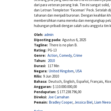
dari para veteran perang Irak. Tim ini sangat solid
dan Letnan Templeton ‘Faceman’ Peck. Setelah dije
tahanan dan menjadi buronan. Dengan keahlian kh
membersihkan nama mereka dan mengungkap pelaku 
hubungan pribadi dengan salah satu anggota tim k
Oleh:
admin
Diposting pada:
Agustus 6, 2025
Tagline:
There is no plan B.
Rating:
PG-13
Genre:
Action
,
Comedy
,
Crime
Tahun:
2010
Durasi:
117 Min
Negara:
United Kingdom
,
USA
Rilis:
9 Jun 2010
Bahasa:
Deutsch, English, Español, Français, Kisw
Anggaran:
$ 110.000.000,00
Pendapatan:
$ 177.238.796,00
Direksi:
Joe Carnahan
Pemain:
Bradley Cooper
,
Jessica Biel
,
Liam Nees