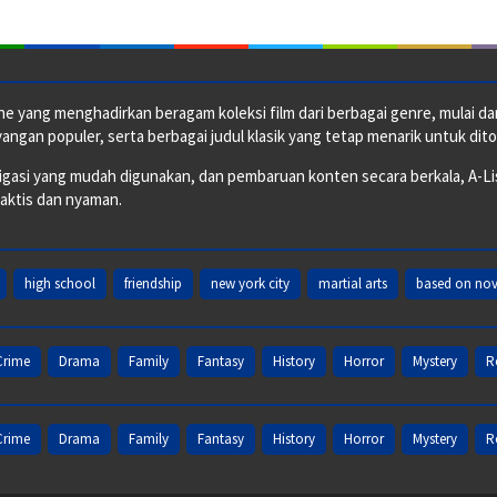
e yang menghadirkan beragam koleksi film dari berbagai genre, mulai dari 
ngan populer, serta berbagai judul klasik yang tetap menarik untuk dito
si yang mudah digunakan, dan pembaruan konten secara berkala, A-ListF
raktis dan nyaman.
high school
friendship
new york city
martial arts
based on nov
Crime
Drama
Family
Fantasy
History
Horror
Mystery
R
Crime
Drama
Family
Fantasy
History
Horror
Mystery
R