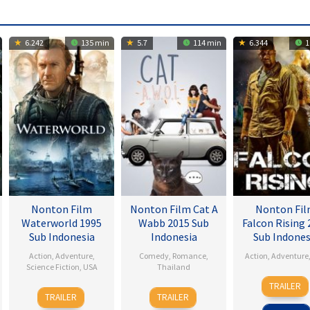
6.242
135 min
5.7
114 min
6.344
1
Nonton Film
Nonton Film Cat A
Nonton Fi
Waterworld 1995
Wabb 2015 Sub
Falcon Rising 
Sub Indonesia
Indonesia
Sub Indones
Action
,
Adventure
,
Comedy
,
Romance
,
Action
,
Adventure
Science Fiction
,
USA
Thailand
5
Ernie
TRAILER
28
Kevin
4
Nareubadee
Sep
Barb
TRAILER
TRAILER
Jul
Reynolds
Mar
Wetchakam
2014