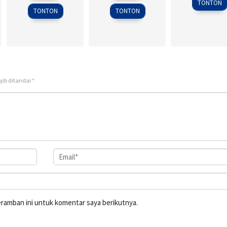
TONTON
1995
2015
TONTON
TONTON
jib ditandai
*
eramban ini untuk komentar saya berikutnya.