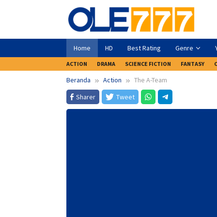
Loncat
ke
konten
Home
HD
Best Rating
Genre
ACTION
DRAMA
SCIENCE FICTION
FANTASY
Beranda
Action
The A-Team
Sharer
Tweet