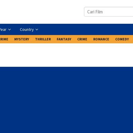
Year
Country
CRIME
MYSTERY
THRILLER
FANTASY
CRIME
ROMANCE
COMEDY