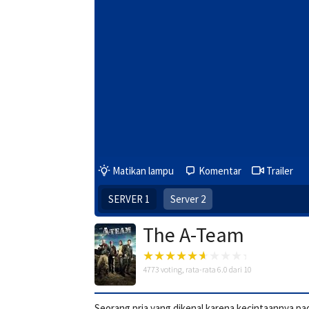
Matikan lampu
Komentar
Trailer
SERVER 1
Server 2
The A-Team
4773
voting, rata-rata
6.0
dari 10
Seorang pria yang dikenal karena kecintaannya pa