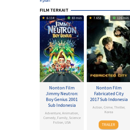
plan
FILM TERKAIT
6.114
83 min
7.653
126 min
Nonton Film
Nonton Film
Jimmy Neutron:
Fabricated City
Boy Genius 2001
2017 Sub Indonesia
Sub Indonesia
Action
,
Crime
,
Thriller
,
Korea
Adventure
,
Animation
,
Comedy
,
Family
,
Science
9
Lee
Fiction
,
USA
TRAILER
Feb
Hu-