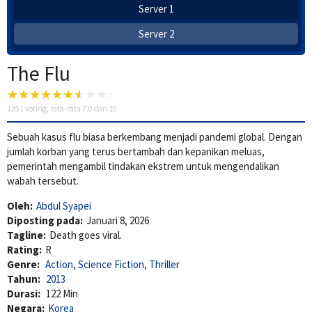
Server 1
Server 2
The Flu
1251
voting, rata-rata
7.0
dari 10
Sebuah kasus flu biasa berkembang menjadi pandemi global. Dengan
jumlah korban yang terus bertambah dan kepanikan meluas,
pemerintah mengambil tindakan ekstrem untuk mengendalikan
wabah tersebut.
Oleh:
Abdul Syapei
Diposting pada:
Januari 8, 2026
Tagline:
Death goes viral.
Rating:
R
Genre:
Action
,
Science Fiction
,
Thriller
Tahun:
2013
Durasi:
122 Min
Negara:
Korea