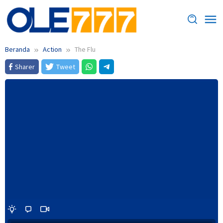
Loncat
ke
konten
Beranda
Action
The Flu
Sharer
Tweet