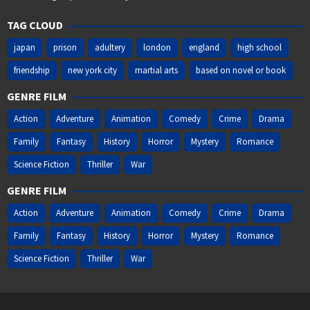
TAG CLOUD
japan
prison
adultery
london
england
high school
friendship
new york city
martial arts
based on novel or book
GENRE FILM
Action
Adventure
Animation
Comedy
Crime
Drama
Family
Fantasy
History
Horror
Mystery
Romance
Science Fiction
Thriller
War
GENRE FILM
Action
Adventure
Animation
Comedy
Crime
Drama
Family
Fantasy
History
Horror
Mystery
Romance
Science Fiction
Thriller
War