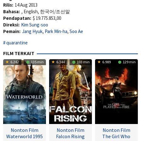
Rilis:
14 Aug 2013
Bahasa:
, English, 한국어/조선말
Pendapatan:
$ 19.775.853,00
Direksi:
Kim Sung-soo
Pemain:
Jang Hyuk
,
Park Min-ha
,
Soo Ae
quarantine
FILM TERKAIT
6.242
135 min
6.344
103 min
6.989
129 min
Nonton Film
Nonton Film
Nonton Film
Waterworld 1995
Falcon Rising
The Girl Who