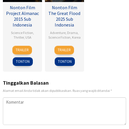
Nonton Film
Nonton Film
Project Almanac
The Great Flood
2015 Sub
2025 Sub
Indonesia
Indonesia
Science Fiction
,
Adventure
,
Drama
,
Thriller
,
USA
Science Fiction
,
Korea
28
Dean
18
Kim
TRAILER
TRAILER
Jan
Israelite
Sep
Byung-
2015
2025
woo
TONTON
TONTON
Tinggalkan Balasan
Alamat email Anda tidak akan dipublikasikan.
Ruas yang wajib ditandai
*