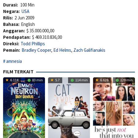
Durasi:
100 Min
Negara:
USA
Rilis:
2 Jun 2009
Bahasa:
English
Anggaran:
$ 35.000.000,00
Pendapatan:
$ 469.310.836,00
Direksi:
Todd Phillips
Pemain:
Bradley Cooper
,
Ed Helms
,
Zach Galifianakis
amnesia
FILM TERKAIT
6.114
83 min
5.7
114 min
6.626
129 min