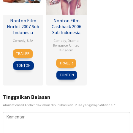
Nonton Film
Nonton Film
Norbit 2007 Sub
Cashback 2006
Indonesia
Sub Indonesia
Comedy
,
USA
Comedy
,
Drama
,
Romance
,
United
8
Brian
Kingdom
TRAILER
Feb
Robbins
17
Sean
2007
TRAILER
TONTON
Jan
Ellis
2007
TONTON
Tinggalkan Balasan
Alamat email Anda tidak akan dipublikasikan.
Ruas yang wajib ditandai
*