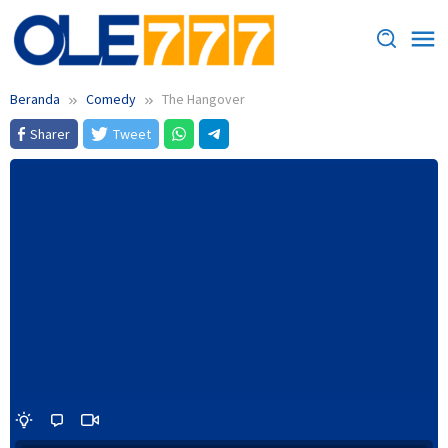
Loncat
ke
konten
Beranda
Comedy
The Hangover
Sharer
Tweet