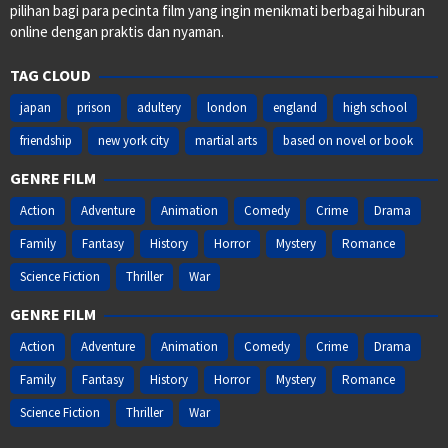
pilihan bagi para pecinta film yang ingin menikmati berbagai hiburan
online dengan praktis dan nyaman.
TAG CLOUD
japan
prison
adultery
london
england
high school
friendship
new york city
martial arts
based on novel or book
GENRE FILM
Action
Adventure
Animation
Comedy
Crime
Drama
Family
Fantasy
History
Horror
Mystery
Romance
Science Fiction
Thriller
War
GENRE FILM
Action
Adventure
Animation
Comedy
Crime
Drama
Family
Fantasy
History
Horror
Mystery
Romance
Science Fiction
Thriller
War