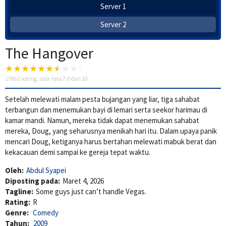
Server 1
Server 2
The Hangover
17862
voting, rata-rata
7.0
dari 10
Setelah melewati malam pesta bujangan yang liar, tiga sahabat
terbangun dan menemukan bayi di lemari serta seekor harimau di
kamar mandi. Namun, mereka tidak dapat menemukan sahabat
mereka, Doug, yang seharusnya menikah hari itu. Dalam upaya panik
mencari Doug, ketiganya harus bertahan melewati mabuk berat dan
kekacauan demi sampai ke gereja tepat waktu.
Oleh:
Abdul Syapei
Diposting pada:
Maret 4, 2026
Tagline:
Some guys just can’t handle Vegas.
Rating:
R
Genre:
Comedy
Tahun:
2009