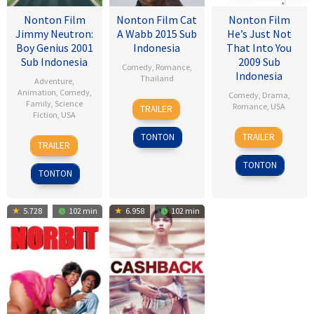
Nonton Film
Nonton Film Cat
Nonton Film
Jimmy Neutron:
A Wabb 2015 Sub
He’s Just Not
Boy Genius 2001
Indonesia
That Into You
Sub Indonesia
2009 Sub
Comedy
,
Romance
,
Indonesia
Thailand
Adventure
,
Animation
,
Comedy
,
Comedy
,
Drama
,
4
Nareubadee
Family
,
Science
Romance
,
USA
TRAILER
Fiction
,
USA
Mar
Wetchakam
6
Ken
2015
TONTON
TRAILER
14
John
Feb
Kwapis
TRAILER
Dec
A.
2009
TONTON
2001
Davis
TONTON
5.728
102 min
6.958
102 min