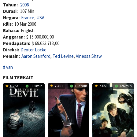
Tahun:
2006
Durasi:
107 Min
Negara:
France
,
USA
Rilis:
10 Mar 2006
Bahasa:
English
Anggaran:
$ 15.000.000,00
Pendapatan:
$ 69.623.713,00
Direksi:
Dexter Locke
Pemain:
Aaron Stanford
,
Ted Levine
,
Vinessa Shaw
van
FILM TERKAIT
6.257
118 min
7.401
102 min
7.653
126 min