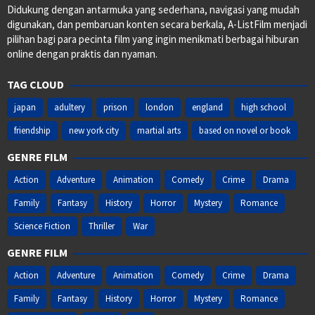
Didukung dengan antarmuka yang sederhana, navigasi yang mudah
digunakan, dan pembaruan konten secara berkala, A-ListFilm menjadi
pilihan bagi para pecinta film yang ingin menikmati berbagai hiburan
online dengan praktis dan nyaman.
TAG CLOUD
japan
adultery
prison
london
england
high school
friendship
new york city
martial arts
based on novel or book
GENRE FILM
Action
Adventure
Animation
Comedy
Crime
Drama
Family
Fantasy
History
Horror
Mystery
Romance
Science Fiction
Thriller
War
GENRE FILM
Action
Adventure
Animation
Comedy
Crime
Drama
Family
Fantasy
History
Horror
Mystery
Romance