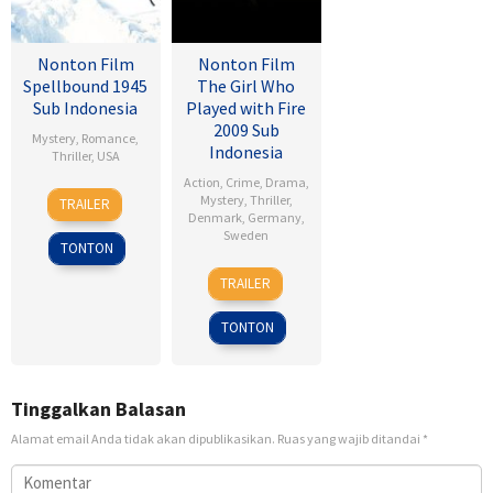
Nonton Film
Nonton Film
Spellbound 1945
The Girl Who
Sub Indonesia
Played with Fire
2009 Sub
Mystery
,
Romance
,
Indonesia
Thriller
,
USA
Action
,
Crime
,
Drama
,
8
Alfred
Mystery
,
Thriller
,
TRAILER
Nov
Hitchcock
Denmark
,
Germany
,
Sweden
1945
TONTON
18
Daniel
TRAILER
Sep
Alfredson
2009
TONTON
Tinggalkan Balasan
Alamat email Anda tidak akan dipublikasikan.
Ruas yang wajib ditandai
*