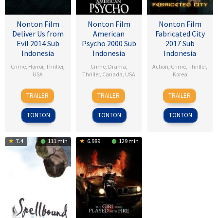
Nonton Film
Nonton Film
Nonton Film
Deliver Us from
American
Fabricated City
Evil 2014 Sub
Psycho 2000 Sub
2017 Sub
Indonesia
Indonesia
Indonesia
Crime
,
Horror
,
Thriller
,
Crime
,
Drama
,
Action
,
Crime
,
Thriller
,
USA
Thriller
,
Canada
,
USA
Korea
1
Scott
13
Mary
9
Lee
TRAILER
TRAILER
TRAILER
Jul
Derrickson
Apr
Harron
Feb
Hu-
2014
2000
2017
bin
TONTON
TONTON
TONTON
7.4
111 min
6.989
129 min