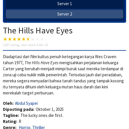
Server 1
Server 2
The Hills Have Eyes
3187
voting, rata-rata
6.0
dari 10
Diadaptasi dari film kultus penuh ketegangan karya Wes Craven
tahun 1977,
The Hills Have Eyes
mengisahkan perjalanan keluarga
Carter yang berubah menjadi mimpi buruk saat mereka terdampar di
zona uji coba nuklir milik pemerintah. Terisolasi jauh dari peradaban,
mereka segera menyadari bahwa tanah tandus yang tampak kosong
itu ternyata dihuni oleh keluarga mutan haus darah dan kini
merekalah target perburuan.
Oleh:
Abdul Syapei
Diposting pada:
Oktober 1, 2025
Tagline:
The lucky ones die first.
Rating:
R
Genre:
Horror
,
Thriller