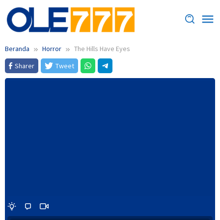
Loncat
ke
konten
Beranda
Horror
The Hills Have Eyes
Sharer
Tweet